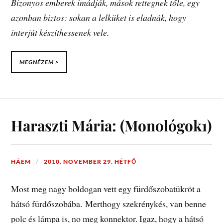
Bizonyos emberek imádják, mások rettegnek tőle, egy
azonban biztos: sokan a lelküket is eladnák, hogy
interjút készíthessenek vele.
MEGNÉZEM >
Haraszti Mária: (Monológok1)
HÁEM
2010. NOVEMBER 29. HÉTFŐ
Most meg nagy boldogan vett egy fürdőszobatükröt a
hátsó fürdőszobába. Merthogy szekrénykés, van benne
polc és lámpa is, no meg konnektor. Igaz, hogy a hátsó