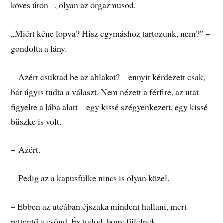
köves úton –, olyan az orgazmusod.
„Miért kéne lopva? Hisz egymáshoz tartozunk, nem?” –
gondolta a lány.
– Azért csuktad be az ablakot? – ennyit kérdezett csak,
bár úgyis tudta a választ. Nem nézett a férfire, az utat
figyelte a lába alatt – egy kissé szégyenkezett, egy kissé
büszke is volt.
– Azért.
– Pedig az a kapusfülke nincs is olyan közel.
– Ebben az utcában éjszaka mindent hallani, mert
rettentő a csönd. És tudod, hogy fülelnek…