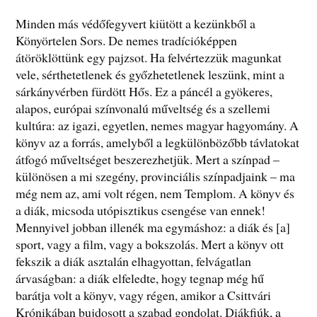
Minden más védőfegyvert kiütött a kezünkből a
Könyörtelen Sors. De nemes tradícióképpen
átöröklöttünk egy pajzsot. Ha felvértezzük magunkat
vele, sérthetetlenek és győzhetetlenek leszünk, mint a
sárkányvérben fürdött Hős. Ez a páncél a gyökeres,
alapos, európai színvonalú műveltség és a szellemi
kultúra: az igazi, egyetlen, nemes magyar hagyomány. A
könyv az a forrás, amelyből a legkülönbözőbb távlatokat
átfogó műveltséget beszerezhetjük. Mert a színpad –
különösen a mi szegény, provinciális színpadjaink – ma
még nem az, ami volt régen, nem Templom. A könyv és
a diák, micsoda utópisztikus csengése van ennek!
Mennyivel jobban illenék ma egymáshoz: a diák és [a]
sport, vagy a film, vagy a bokszolás. Mert a könyv ott
fekszik a diák asztalán elhagyottan, felvágatlan
árvaságban: a diák elfeledte, hogy tegnap még hű
barátja volt a könyv, vagy régen, amikor a Csittvári
Krónikában bujdosott a szabad gondolat. Diákfiúk, a