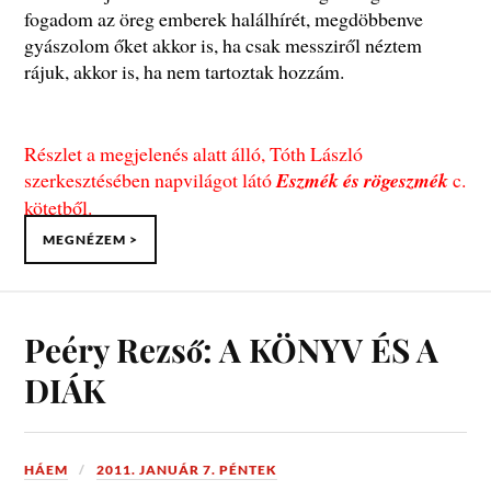
fogadom az öreg emberek halálhírét, megdöbbenve
gyászolom őket akkor is, ha csak messziről néztem
rájuk, akkor is, ha nem tartoztak hozzám.
Részlet a megjelenés alatt álló, Tóth László
szerkesztésében napvilágot látó
Eszmék és rögeszmék
c.
kötetből.
MEGNÉZEM >
Peéry Rezső: A KÖNYV ÉS A
DIÁK
HÁEM
2011. JANUÁR 7. PÉNTEK