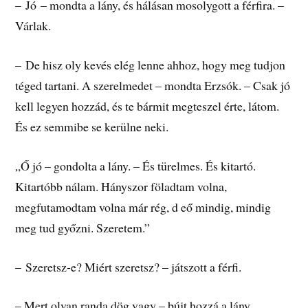
– Jó – mondta a lány, és hálásan mosolygott a férfira. –
Várlak.
– De hisz oly kevés elég lenne ahhoz, hogy meg tudjon
téged tartani. A szerelmedet – mondta Erzsók. – Csak jó
kell legyen hozzád, és te bármit megteszel érte, látom.
És ez semmibe se kerülne neki.
„Ő jó – gondolta a lány. – És türelmes. És kitartó.
Kitartóbb nálam. Hányszor föladtam volna,
megfutamodtam volna már rég, d eő mindig, mindig
meg tud győzni. Szeretem.”
– Szeretsz-e? Miért szeretsz? – játszott a férfi.
– Mert olyan randa dög vagy – bújt hozzá a lány.