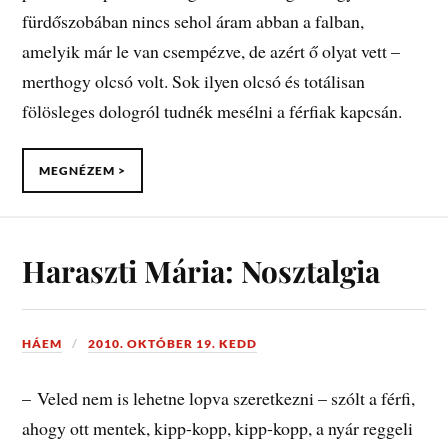
fürdőszobában nincs sehol áram abban a falban,
amelyik már le van csempézve, de azért ő olyat vett –
merthogy olcsó volt. Sok ilyen olcsó és totálisan
fölösleges dologról tudnék mesélni a férfiak kapcsán.
MEGNÉZEM >
Haraszti Mária: Nosztalgia
HÁEM
2010. OKTÓBER 19. KEDD
– Veled nem is lehetne lopva szeretkezni – szólt a férfi,
ahogy ott mentek, kipp-kopp, kipp-kopp, a nyár reggeli