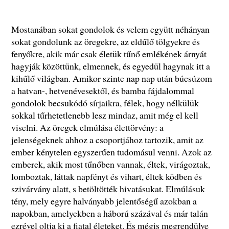
Mostanában sokat gondolok és velem együtt néhányan
sokat gondolunk az öregekre, az eldűlő tölgyekre és
fenyőkre, akik már csak életük tűnő emlékének árnyát
hagyják közöttünk, elmennek, és egyedül hagynak itt a
kihűlő világban. Amikor szinte nap nap után búcsúzom
a hatvan-, hetvenévesektől, és bamba fájdalommal
gondolok becsukódó sírjaikra, félek, hogy nélkülük
sokkal tűrhetetlenebb lesz mindaz, amit még el kell
viselni. Az öregek elmúlása élettörvény: a
jelenségeknek ahhoz a csoportjához tartozik, amit az
ember kénytelen egyszerűen tudomásul venni. Azok az
emberek, akik most tűnőben vannak, éltek, virágoztak,
lomboztak, láttak napfényt és vihart, éltek ködben és
szivárvány alatt, s betöltötték hivatásukat. Elmúlásuk
tény, mely egyre halványabb jelentőségű azokban a
napokban, amelyekben a háború százával és már talán
ezrével oltja ki a fiatal életeket. És mégis megrendülve