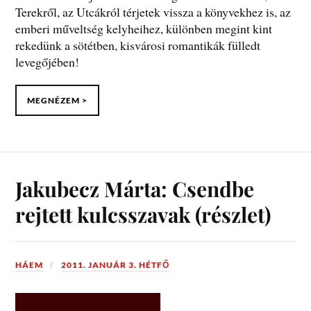
Terekről, az Utcákról térjetek vissza a könyvekhez is, az
emberi műveltség kelyheihez, különben megint kint
rekedünk a sötétben, kisvárosi romantikák fülledt
levegőjében!
MEGNÉZEM >
Jakubecz Márta: Csendbe
rejtett kulcsszavak (részlet)
HÁEM
2011. JANUÁR 3. HÉTFŐ