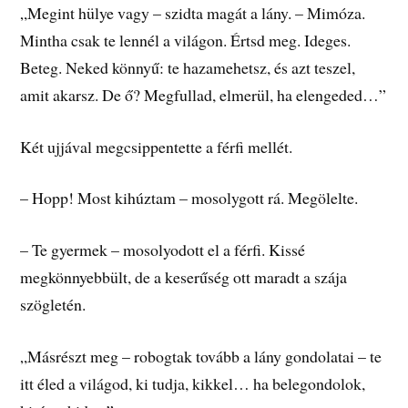
„Megint hülye vagy – szidta magát a lány. – Mimóza.
Mintha csak te lennél a világon. Értsd meg. Ideges.
Beteg. Neked könnyű: te hazamehetsz, és azt teszel,
amit akarsz. De ő? Megfullad, elmerül, ha elengeded…”
Két ujjával megcsippentette a férfi mellét.
– Hopp! Most kihúztam – mosolygott rá. Megölelte.
– Te gyermek – mosolyodott el a férfi. Kissé
megkönnyebbült, de a keserűség ott maradt a szája
szögletén.
„Másrészt meg – robogtak tovább a lány gondolatai – te
itt éled a világod, ki tudja, kikkel… ha belegondolok,