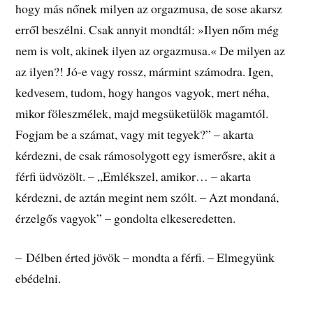
hogy más nőnek milyen az orgazmusa, de sose akarsz
erről beszélni. Csak annyit mondtál: »Ilyen nőm még
nem is volt, akinek ilyen az orgazmusa.« De milyen az
az ilyen?! Jó-e vagy rossz, mármint számodra. Igen,
kedvesem, tudom, hogy hangos vagyok, mert néha,
mikor föleszmélek, majd megsüketülök magamtól.
Fogjam be a számat, vagy mit tegyek?” – akarta
kérdezni, de csak rámosolygott egy ismerősre, akit a
férfi üdvözölt. – „Emlékszel, amikor… – akarta
kérdezni, de aztán megint nem szólt. – Azt mondaná,
érzelgős vagyok” – gondolta elkeseredetten.
– Délben érted jövök – mondta a férfi. – Elmegyünk
ebédelni.