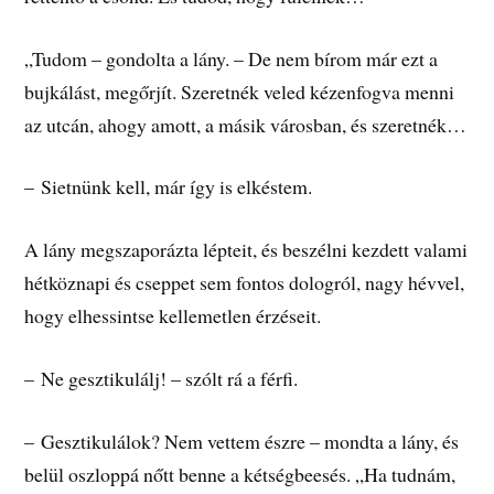
„Tudom – gondolta a lány. – De nem bírom már ezt a
bujkálást, megőrjít. Szeretnék veled kézenfogva menni
az utcán, ahogy amott, a másik városban, és szeretnék…
– Sietnünk kell, már így is elkéstem.
A lány megszaporázta lépteit, és beszélni kezdett valami
hétköznapi és cseppet sem fontos dologról, nagy hévvel,
hogy elhessintse kellemetlen érzéseit.
– Ne gesztikulálj! – szólt rá a férfi.
– Gesztikulálok? Nem vettem észre – mondta a lány, és
belül oszloppá nőtt benne a kétségbeesés. „Ha tudnám,