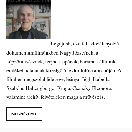
Legújabb, ezúttal szlovák nyelvű
dokumentumfilmünkben Nagy Józsefnek, a
képzőművésznek, férjnek, apának, barátnak állítunk
emléket halálának közelgő 5. évfordulója apropóján. A
filmben megszólal felesége, leánya; Jégh Izabella,
Szabóné Haltengberger Kinga, Csanaky Eleonóra,
valamint archív felvételeken maga a művész is.
MEGNÉZEM >