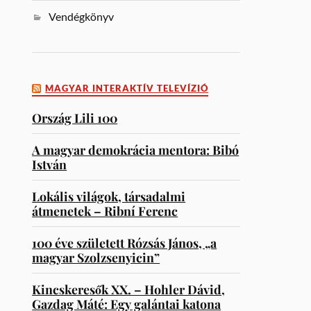
Vendégkönyv
MAGYAR INTERAKTÍV TELEVÍZIÓ
Ország Lili 100
A magyar demokrácia mentora: Bibó
István
Lokális világok, társadalmi
átmenetek – Ribní Ferenc
100 éve született Rózsás János, „a
magyar Szolzsenyicin”
Kincskeresők XX. – Hohler Dávid,
Gazdag Máté: Egy galántai katona