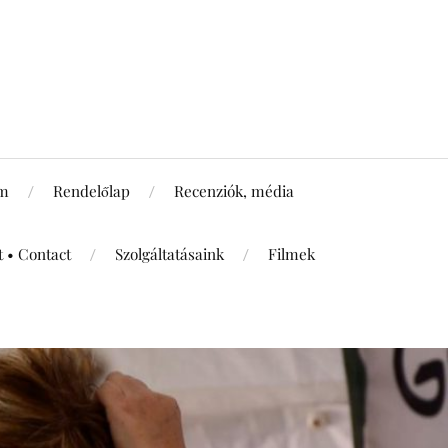
um
Rendelőlap
Recenziók, média
t • Contact
Szolgáltatásaink
Filmek