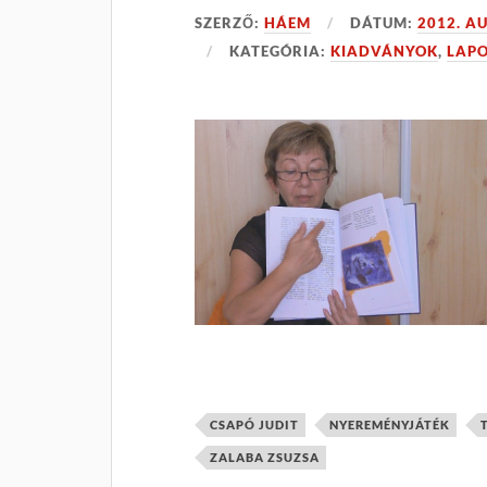
SZERZŐ:
HÁEM
DÁTUM:
2012. A
KATEGÓRIA:
KIADVÁNYOK
,
LAP
CSAPÓ JUDIT
NYEREMÉNYJÁTÉK
ZALABA ZSUZSA