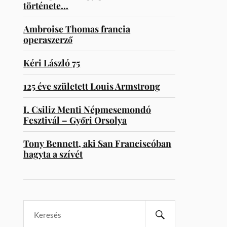
története…
Ambroise Thomas francia
operaszerző
Kéri László 75
125 éve született Louis Armstrong
I. Csiliz Menti Népmesemondó
Fesztivál – Győri Orsolya
Tony Bennett, aki San Franciscóban
hagyta a szívét