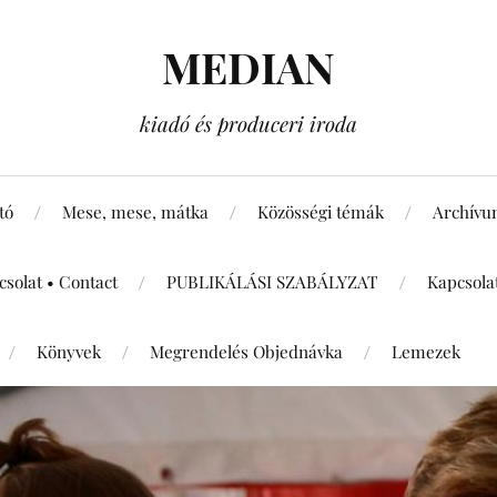
MEDIAN
kiadó és produceri iroda
tó
Mese, mese, mátka
Közösségi témák
Archív
csolat • Contact
PUBLIKÁLÁSI SZABÁLYZAT
Kapcsola
Könyvek
Megrendelés Objednávka
Lemezek