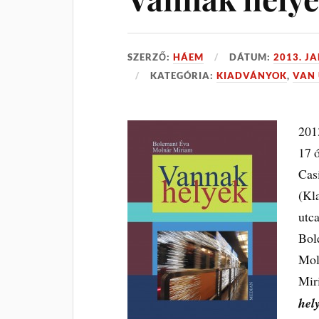
SZERZŐ:
HÁEM
DÁTUM:
2013. J
KATEGÓRIA:
KIADVÁNYOK
,
VAN 
201
17 
Cas
(Kl
utc
Bol
Mol
Mir
hel