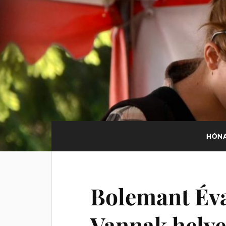
HÓN
Bolemant Év
Vannak hely