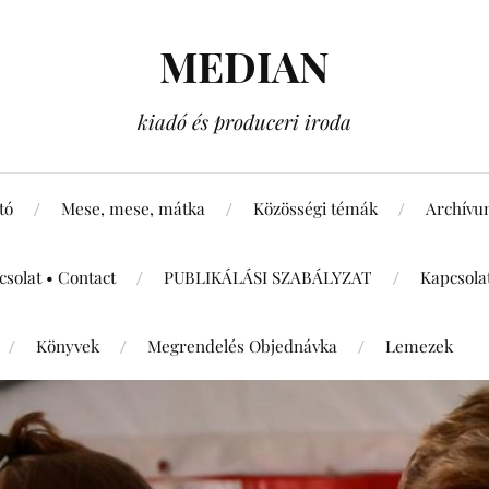
MEDIAN
kiadó és produceri iroda
tó
Mese, mese, mátka
Közösségi témák
Archív
csolat • Contact
PUBLIKÁLÁSI SZABÁLYZAT
Kapcsola
Könyvek
Megrendelés Objednávka
Lemezek