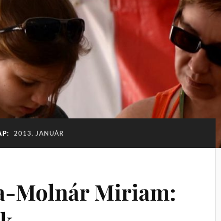
AP:
2013. JANUÁR
a-Molnár Miriam:
ek