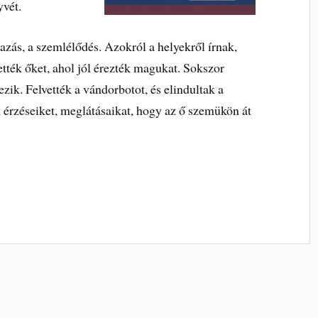
yvét.
tazás, a szemlélődés. Azokról a helyekről írnak,
ték őket, ahol jól érezték magukat. Sokszor
zik. Felvették a vándorbotot, és elindultak a
érzéseiket, meglátásaikat, hogy az ő szemükön át