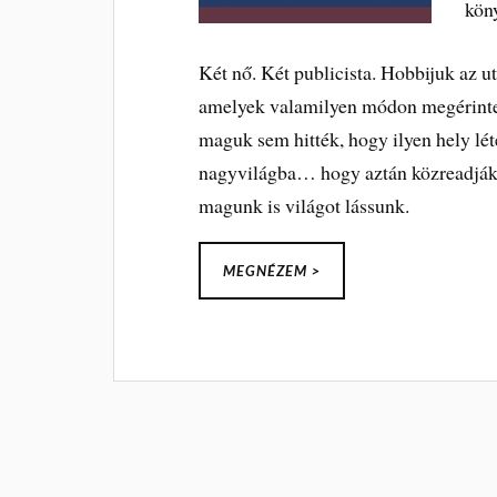
kön
Két nő. Két publicista. Hobbijuk az u
amelyek valamilyen módon megérintet
maguk sem hitték, hogy ilyen hely léte
nagyvilágba… hogy aztán közreadják 
magunk is világot lássunk.
MEGNÉZEM >