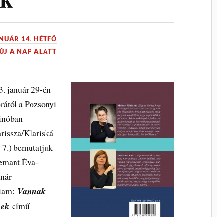
ANUÁR 14. HÉTFŐ
ÚJ A NAP ALATT
3. január 29-én
órától a Pozsonyi
inóban
arissza/Klariská
a 7.) bemutatjuk
emant Éva-
nár
iam:
Vannak
yek
című