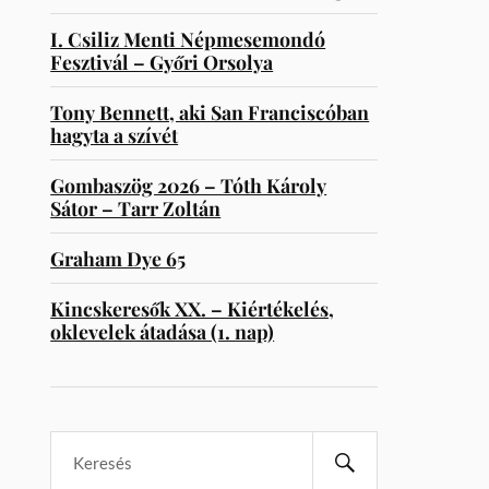
I. Csiliz Menti Népmesemondó
Fesztivál – Győri Orsolya
Tony Bennett, aki San Franciscóban
hagyta a szívét
Gombaszög 2026 – Tóth Károly
Sátor – Tarr Zoltán
Graham Dye 65
Kincskeresők XX. – Kiértékelés,
oklevelek átadása (1. nap)