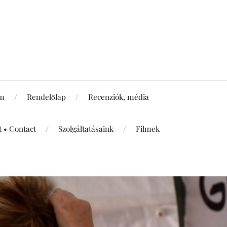
um
Rendelőlap
Recenziók, média
t • Contact
Szolgáltatásaink
Filmek