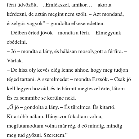
férfi üdvözölt. – „Emlékszel, amikor… – akarta
kérdezni, de aztán megint nem szólt. – Azt mondaná,
érzelgős vagyok” – gondolta elkeseredetten.
– Délben érted jövök – mondta a férfi. – Elmegyünk
ebédelni.
– Jó – mondta a lány, és hálásan mosolygott a férfira. –
Várlak.
– De hisz oly kevés elég lenne ahhoz, hogy meg tudjon
téged tartani. A szerelmedet – mondta Erzsók. – Csak jó
kell legyen hozzád, és te bármit megteszel érte, látom.
És ez semmibe se kerülne neki.
„Ő jó – gondolta a lány. – És türelmes. És kitartó.
Kitartóbb nálam. Hányszor föladtam volna,
megfutamodtam volna már rég, d eő mindig, mindig
meg tud győzni. Szeretem.”