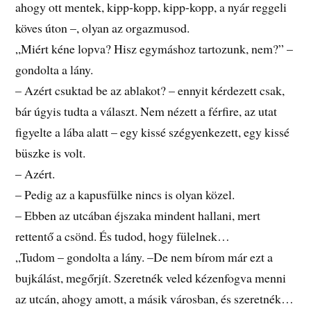
ahogy ott mentek, kipp-kopp, kipp-kopp, a nyár reggeli
köves úton –, olyan az orgazmusod.
„Miért kéne lopva? Hisz egymáshoz tartozunk, nem?” –
gondolta a lány.
– Azért csuktad be az ablakot? – ennyit kérdezett csak,
bár úgyis tudta a választ. Nem nézett a férfire, az utat
figyelte a lába alatt – egy kissé szégyenkezett, egy kissé
büszke is volt.
– Azért.
– Pedig az a kapusfülke nincs is olyan közel.
– Ebben az utcában éjszaka mindent hallani, mert
rettentő a csönd. És tudod, hogy fülelnek…
„Tudom – gondolta a lány. –De nem bírom már ezt a
bujkálást, megőrjít. Szeretnék veled kézenfogva menni
az utcán, ahogy amott, a másik városban, és szeretnék…