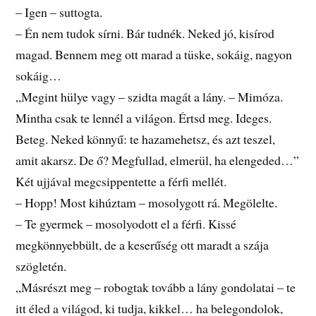
– Igen – suttogta.
– Én nem tudok sírni. Bár tudnék. Neked jó, kisírod
magad. Bennem meg ott marad a tüske, sokáig, nagyon
sokáig…
„Megint hülye vagy – szidta magát a lány. – Mimóza.
Mintha csak te lennél a világon. Értsd meg. Ideges.
Beteg. Neked könnyű: te hazamehetsz, és azt teszel,
amit akarsz. De ő? Megfullad, elmerül, ha elengeded…”
Két ujjával megcsippentette a férfi mellét.
– Hopp! Most kihúztam – mosolygott rá. Megölelte.
– Te gyermek – mosolyodott el a férfi. Kissé
megkönnyebbült, de a keserűség ott maradt a szája
szögletén.
„Másrészt meg – robogtak tovább a lány gondolatai – te
itt éled a világod, ki tudja, kikkel… ha belegondolok,