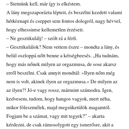
– Sietnünk kell, már így is elkéstem.
A lány megszaporázta lépteit, és beszélni kezdett valami
hétköznapi és cseppet sem fontos dologról, nagy hévvel,
hogy elhessintse kellemetlen érzéseit.
– Ne gesztikulálj! – szólt rá a férfi.
– Gesztikulálok? Nem vettem észre – mondta a lány, és
belül oszloppá nőtt benne a kétségbeesés. „Ha tudnám,
hogy más nőnek milyen az orgazmusa, de sose akarsz
erről beszélni. Csak annyit mondtál: »Ilyen nőm még
nem is volt, akinek ilyen az orgazmusa.« De milyen az
az ilyen?! Jó-e vagy rossz, mármint számodra. Igen,
kedvesem, tudom, hogy hangos vagyok, mert néha,
mikor föleszmélek, majd megsüketülök magamtól.
Fogjam be a számat, vagy mit tegyek?” – akarta
kérdezni, de csak rámosolygott egy ismerősre, akit a