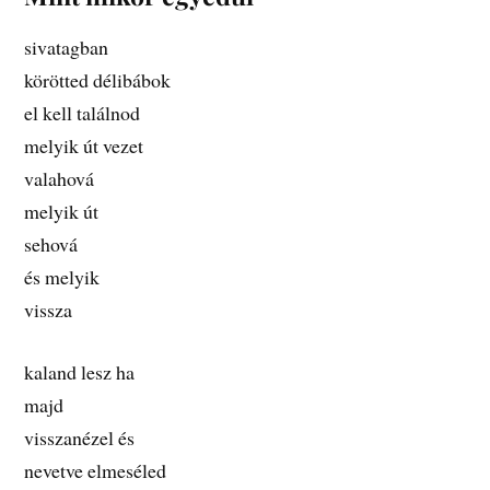
sivatagban
körötted délibábok
el kell találnod
melyik út vezet
valahová
melyik út
sehová
és melyik
vissza
kaland lesz ha
majd
visszanézel és
nevetve elmeséled