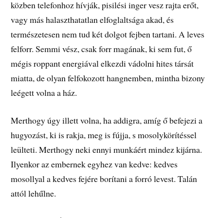
közben telefonhoz hívják, pisilési inger vesz rajta erőt,
vagy más halaszthatatlan elfoglaltsága akad, és
természetesen nem tud két dolgot fejben tartani. A leves
felforr. Semmi vész, csak forr magának, ki sem fut, ő
mégis roppant energiával elkezdi vádolni hites társát
miatta, de olyan felfokozott hangnemben, mintha bizony
leégett volna a ház.
Merthogy úgy illett volna, ha addigra, amíg ő befejezi a
hugyozást, ki is rakja, meg is fújja, s mosolykörítéssel
leülteti. Merthogy neki ennyi munkáért mindez kijárna.
Ilyenkor az embernek egyhez van kedve: kedves
mosollyal a kedves fejére borítani a forró levest. Talán
attól lehűlne.