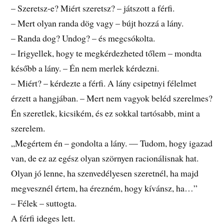
– Szeretsz-e? Miért szeretsz? – játszott a férfi.
– Mert olyan randa dög vagy – bújt hozzá a lány.
– Randa dog? Undog? – és megcsókolta.
– Irigyellek, hogy te megkérdezheted tőlem – mondta
később a lány. – Én nem merlek kérdezni.
– Miért? – kérdezte a férfi. A lány csipetnyi félelmet
érzett a hangjában. – Mert nem vagyok beléd szerelmes?
Én szeretlek, kicsikém, és ez sokkal tartósabb, mint a
szerelem.
„Megértem én – gondolta a lány. — Tudom, hogy igazad
van, de ez az egész olyan szörnyen racionálisnak hat.
Olyan jó lenne, ha szenvedélyesen szeretnél, ha majd
megvesznél értem, ha érezném, hogy kívánsz, ha…”
– Félek – suttogta.
A férfi ideges lett.