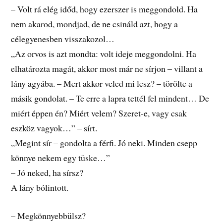
– Volt rá elég időd, hogy ezerszer is meggondold. Ha
nem akarod, mondjad, de ne csináld azt, hogy a
célegyenesben visszakozol…
„Az orvos is azt mondta: volt ideje meggondolni. Ha
elhatározta magát, akkor most már ne sírjon – villant a
lány agyába. – Mert akkor veled mi lesz? – törölte a
másik gondolat. – Te erre a lapra tettél fel mindent… De
miért éppen én? Miért velem? Szeret-e, vagy csak
eszköz vagyok…” – sírt.
„Megint sír – gondolta a férfi. Jó neki. Minden csepp
könnye nekem egy tüske…”
– Jó neked, ha sírsz?
A lány bólintott.
– Megkönnyebbülsz?