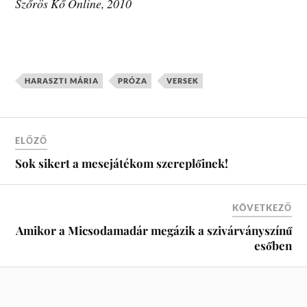
Szőrös Kő Online, 2010
HARASZTI MÁRIA
PRÓZA
VERSEK
ELŐZŐ
Sok sikert a mesejátékom szereplőinek!
KÖVETKEZŐ
Amikor a Micsodamadár megázik a szivárványszínű
esőben