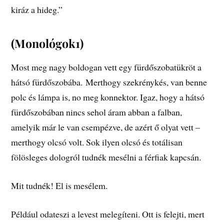
kiráz a hideg.”
(Monológok1)
Most meg nagy boldogan vett egy fürdőszobatükröt a
hátsó fürdőszobába.
Merthogy szekrénykés, van benne
polc és lámpa is, no meg konnektor. Igaz, hogy a hátsó
fürdőszobában nincs sehol áram abban a falban,
amelyik már le van csempézve, de azért ő olyat vett –
merthogy olcsó volt. Sok ilyen olcsó és totálisan
fölösleges dologról tudnék mesélni a férfiak kapcsán.
Mit tudnék! El is mesélem.
Például odateszi a levest melegíteni. Ott is felejti, mert