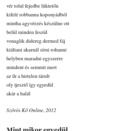
vér tolul fejedbe lüktetőn
kifelé robbanna koponyádból
mintha agyvérzés készülne ott
belül minden feszül
vonaglik didereg dermed fáj
kiáltani akarnál sírni rohanni
helyben maradni egyszerre
mindent és semmit mert
az űr a hirtelen tárult
oly ijesztő így egyedül
akár a halál
Szőrös Kő Online, 2012
Mint mikor egyedül