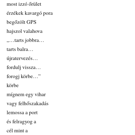
most izzó őrület
érzékek kavargó pora
begőzölt GPS
hajszol valahova
„…tarts jobbra…
tarts balra…
újratervezés…
fordulj vissza…
forogj körbe…”
körbe
mígnem egy vihar
vagy felhőszakadás
lemossa a port
és felragyog a
cél mint a