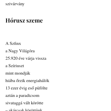
szivárvány
Hórusz szeme
A Szfinx
a Nagy Világóra
25.920 éve várja vissza
a Szíriuszt
mint mondják
hiába őrzik energiahálók
13 ezer évig eső püfölte
aztán a paradicsom
sivataggá vált körötte
– akárcsak köröttünk