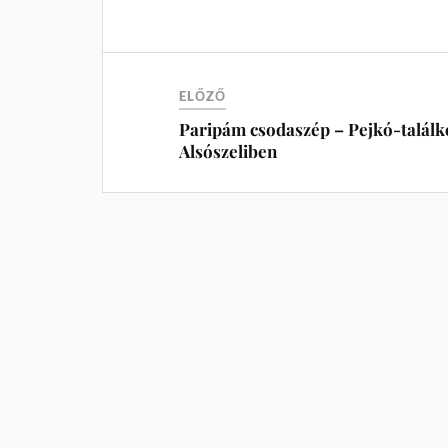
ELŐZŐ
Paripám csodaszép – Pejkó-találk
Alsószeliben