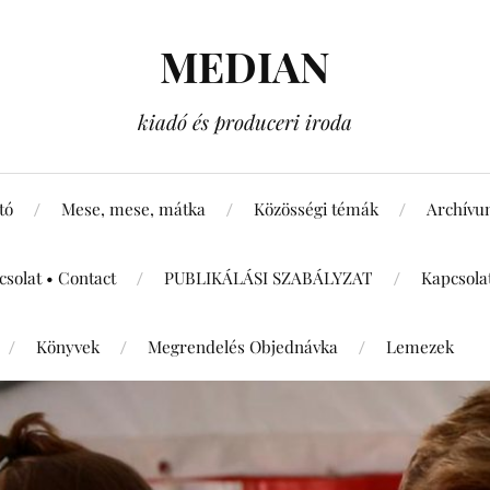
MEDIAN
kiadó és produceri iroda
tó
Mese, mese, mátka
Közösségi témák
Archív
csolat • Contact
PUBLIKÁLÁSI SZABÁLYZAT
Kapcsola
Könyvek
Megrendelés Objednávka
Lemezek