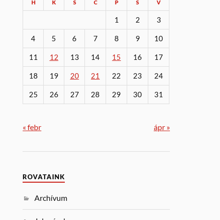
H
K
S
C
P
S
V
1
2
3
4
5
6
7
8
9
10
11
12
13
14
15
16
17
18
19
20
21
22
23
24
25
26
27
28
29
30
31
« febr
ápr »
ROVATAINK
Archívum