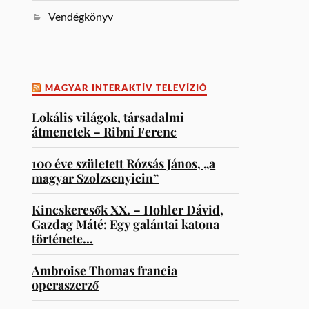
Vendégkönyv
MAGYAR INTERAKTÍV TELEVÍZIÓ
Lokális világok, társadalmi
átmenetek – Ribní Ferenc
100 éve született Rózsás János, „a
magyar Szolzsenyicin”
Kincskeresők XX. – Hohler Dávid,
Gazdag Máté: Egy galántai katona
története…
Ambroise Thomas francia
operaszerző