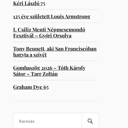
Kéri László 75
125 éve született Louis Armstrong
I. Csiliz Menti Népmesemondó
Fesztivál – Győri Orsolya
Tony Bennett, aki San Franciscóban
hagyta a szívét
Gombaszög 2026 – Tóth Károly
Sátor – Tarr Zoltán
Graham Dye 65