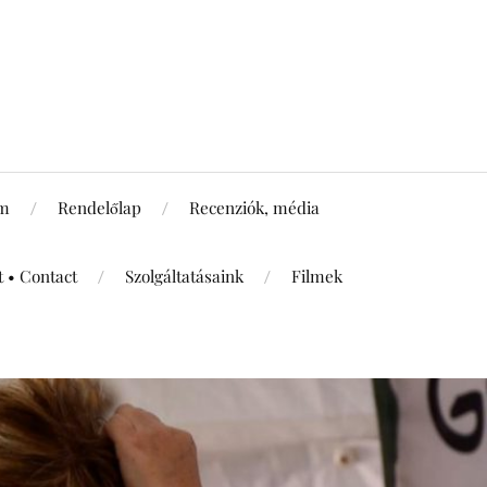
um
Rendelőlap
Recenziók, média
t • Contact
Szolgáltatásaink
Filmek