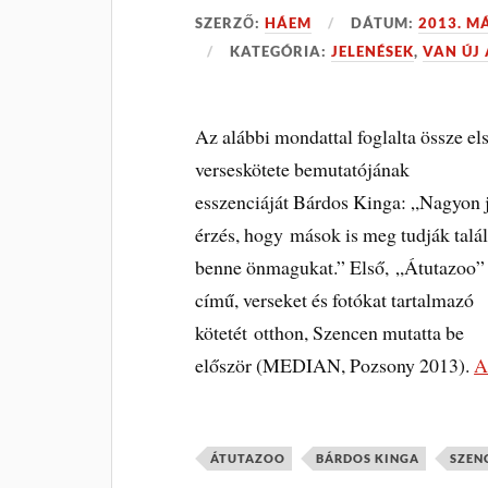
SZERZŐ:
HÁEM
DÁTUM:
2013. M
KATEGÓRIA:
JELENÉSEK
,
VAN ÚJ 
Az alábbi mondattal foglalta össze el
verseskötete bemutatójának
esszenciáját Bárdos Kinga: „Nagyon 
érzés, hogy mások is meg tudják talál
benne önmagukat.” Első, „Átutazoo”
című, verseket és fotókat tartalmazó
kötetét otthon, Szencen mutatta be
először (MEDIAN, Pozsony 2013).
A
ÁTUTAZOO
BÁRDOS KINGA
SZEN