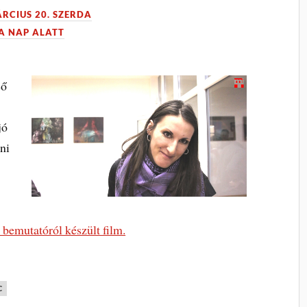
ÁRCIUS 20. SZERDA
A NAP ALATT
ső
jó
ni
 bemutatóról készült film.
C