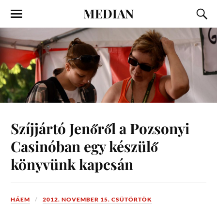
MEDIAN
Szíjjártó Jenőről a Pozsonyi
Casinóban egy készülő
könyvünk kapcsán
HÁEM
2012. NOVEMBER 15. CSÜTÖRTÖK