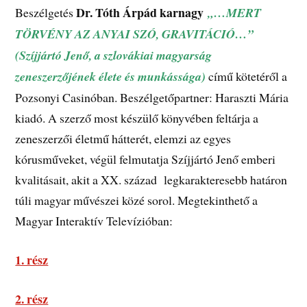
Dr. Tóth Árpád karnagy
Beszélgetés
„…MERT
TÖRVÉNY AZ ANYAI SZÓ, GRAVITÁCIÓ…”
(Szíjjártó Jenő, a szlovákiai magyarság
zeneszerzőjének élete és munkássága)
című kötetéről a
Pozsonyi Casinóban. Beszélgetőpartner: Haraszti Mária
kiadó. A szerző most készülő könyvében feltárja a
zeneszerzői életmű hátterét, elemzi az egyes
kórusműveket, végül felmutatja Szíjjártó Jenő emberi
kvalitásait, akit a XX. század legkarakteresebb határon
túli magyar művészei közé sorol. Megtekinthető a
Magyar Interaktív Televízióban:
1. rész
2. rész