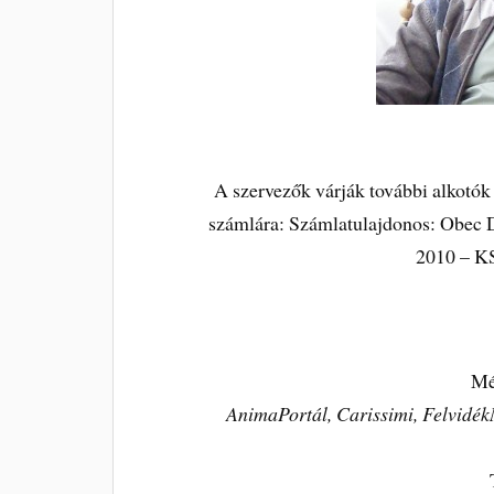
A szervezők várják további alkotók m
számlára: Számlatulajdonos: Obec 
2010 – K
Mé
AnimaPortál, Carissimi, Felvidék