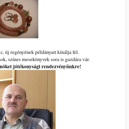
c. új regényének példányait kínálja fel.
k, színes mesekönyvek sora is gazdára vár.
Önöket jótékonysági rendezvényünkre!