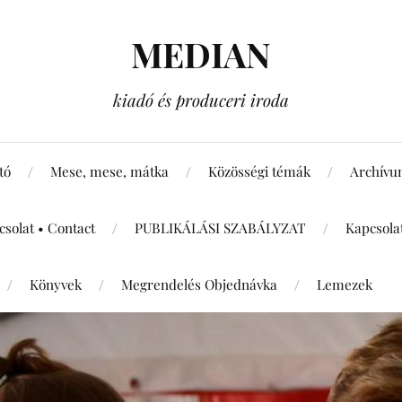
MEDIAN
kiadó és produceri iroda
tó
Mese, mese, mátka
Közösségi témák
Archív
csolat • Contact
PUBLIKÁLÁSI SZABÁLYZAT
Kapcsola
Könyvek
Megrendelés Objednávka
Lemezek