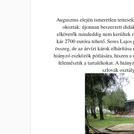
Augusztus elején ismeretlen tettesek
okoztak: újonnan beszerzett didakt
elkövetők mindeddig nem kerültek re
kár 2700 euróra tehető. Seres Lajos
összeg, de az árvízi károk elhárítása
hiányzó eszközök pótlására, hiszen a 
felemésztik a tartalékokat. A hián
szlovák osztál