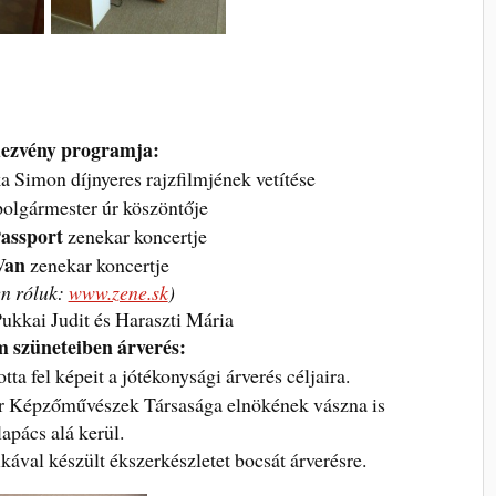
ezvény programja:
a Simon díjnyeres rajzfilmjének vetítése
olgármester úr köszöntője
Passport
zenekar koncertje
Van
zenekar koncertje
n róluk:
www.zene.sk
)
ukkai Judit és Haraszti Mária
 szüneteiben árverés:
ta fel képeit a jótékonysági árverés céljaira.
ar Képzőművészek Társasága elnökének vászna is
lapács alá kerül.
kával készült ékszerkészletet bocsát árverésre.