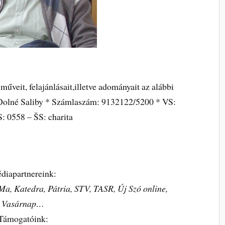
űveit, felajánlásait,illetve adományait az alábbi
Dolné Saliby * Számlaszám: 9132122/5200 * VS:
S: 0558 – ŠS: charita
diapartnereink:
Ma, Katedra, Pátria, STV, TASR, Új Szó online,
Vasárnap…
Támogatóink: