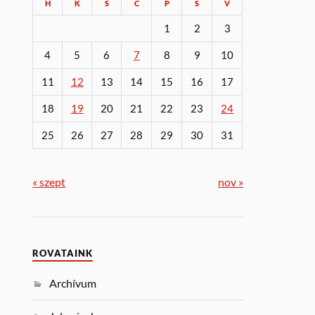
H
K
S
C
P
S
V
1
2
3
4
5
6
7
8
9
10
11
12
13
14
15
16
17
18
19
20
21
22
23
24
25
26
27
28
29
30
31
« szept
nov »
ROVATAINK
Archívum