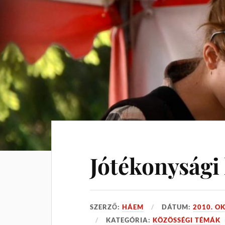
Jótékonysági
SZERZŐ:
HÁEM
DÁTUM:
2010. O
KATEGÓRIA:
KÖZÖSSÉGI TÉMÁK