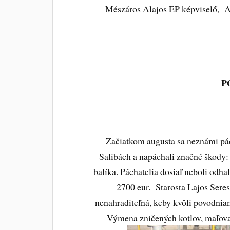
Mészáros Alajos EP képviselő,
P
Začiatkom augusta sa neznámi pá
Salibách a napáchali značné škody:
balíka. Páchatelia dosiaľ neboli odh
2700 eur. Starosta Lajos Seres
nenahraditeľná, keby kvôli povodni
Výmena zničených kotlov, maľova