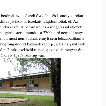
 betörtek az alsószeli óvodába, és komoly károkat
ikus játékok tartozékait tulajdonították el. Az
ndőrkézre. A betöréssel és a rongálással okozott
 polgármester elmondta, a 2700 euró nem túl nagy
 miatt most nem tudnak ennyit sem felszabadítani a
megrongálódott kazánok cseréje, a festés, javítások
yzó műszaki eszközökre pedig az óvoda magyar és
yában is égető szükség van.