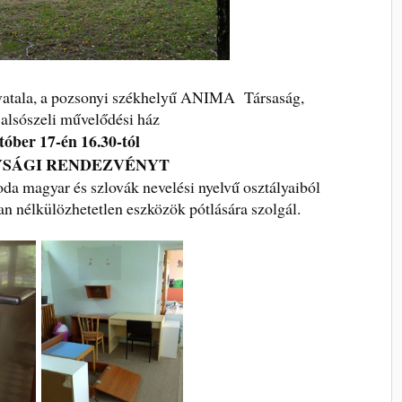
ivatala, a pozsonyi székhelyű ANIMA Társaság,
 alsószeli művelődési ház
tóber 17-én 16.30-tól
SÁGI RENDEZVÉNYT
da magyar és szlovák nevelési nyelvű osztályaiból
an nélkülözhetetlen eszközök pótlására szolgál.