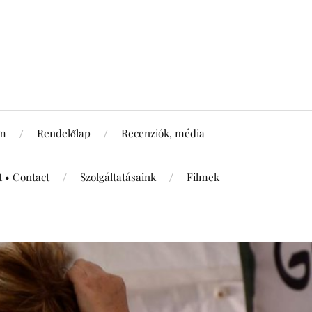
um
Rendelőlap
Recenziók, média
t • Contact
Szolgáltatásaink
Filmek