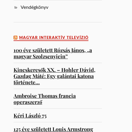
Vendégkönyv
MAGYAR INTERAKTÍV TELEVÍZIÓ
100 éve született Rózsás János, „a
magyar Szolzsenyicin”
Kincskeresők XX. – Hohler Dávid,
Gazdag Máté: Egy galántai katona
története…
Ambroise Thomas francia
operaszerző
Kéri László 75
125 éve született Louis Armstrong