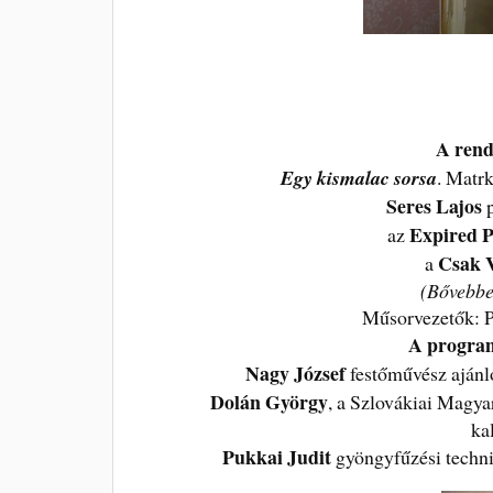
A rend
Egy kismalac sorsa
. Matrk
Seres Lajos
p
Expired 
az
Csak 
a
(Bővebbe
Műsorvezetők: P
A program
Nagy József
festőművész ajánlot
Dolán György
, a Szlovákiai Magy
ka
Pukkai Judit
gyöngyfűzési techni