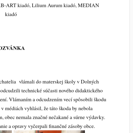
 AB-ART kiadó, Lilium Aurum kiadó, MEDIAN
kiadó
OZVÁNKA
chatelia vlámali do materskej školy v Dolných
 odcudzili technické súčasti nového didaktického
alení. Vlámaním a odcudzením vecí spôsobili škodu
 v médiách vyhlásil, že táto škoda by nebola
am, obec nemala značné nečakané a súrne výdavky.
nie a opravy vyčerpali finančné zásoby obce.