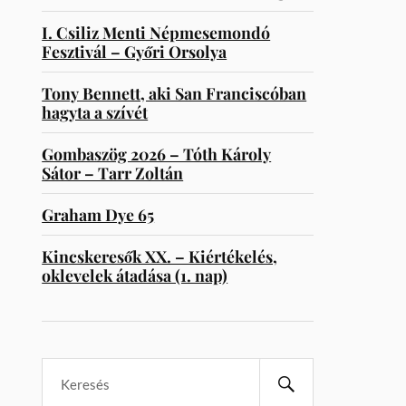
I. Csiliz Menti Népmesemondó
Fesztivál – Győri Orsolya
Tony Bennett, aki San Franciscóban
hagyta a szívét
Gombaszög 2026 – Tóth Károly
Sátor – Tarr Zoltán
Graham Dye 65
Kincskeresők XX. – Kiértékelés,
oklevelek átadása (1. nap)