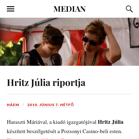
MEDIAN
Hritz Júlia riportja
HÁEM
2010. JÚNIUS 7. HÉTFŐ
Hritz Júlia
Haraszti Máriával, a kiadó igazgatójával
készített beszélgetését a Pozsonyi Casino-beli esten.