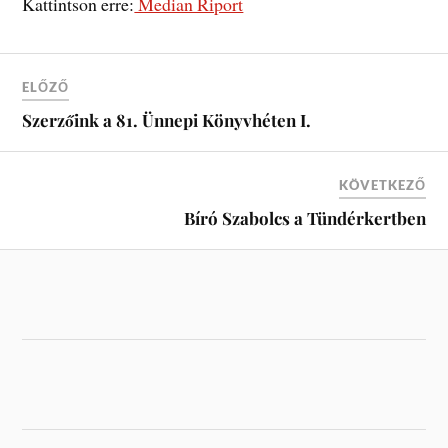
Kattintson erre:
Median Riport
ELŐZŐ
Szerzőink a 81. Ünnepi Könyvhéten I.
KÖVETKEZŐ
Bíró Szabolcs a Tündérkertben