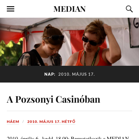
MEDIAN
NAP:
2010. MÁJUS 17.
A Pozsonyi Casinóban
HÁEM
2010. MÁJUS 17. HÉTFŐ
2010. április 6., kedd, 18.00: Bemutatkozik a MEDIAN