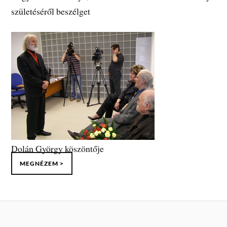
születéséről beszélget
Dolán György köszöntője
MEGNÉZEM >