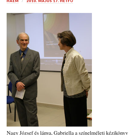
HÁEM
2010. MÁJUS 17. HÉTFŐ
Nagy József és lánya, Gabriella a színelméleti kézikönyv