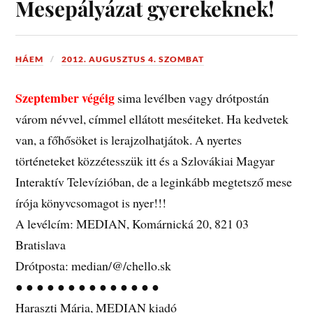
Mesepályázat gyerekeknek!
HÁEM
2012. AUGUSZTUS 4. SZOMBAT
Szeptember végéig
sima levélben vagy drótpostán
várom névvel, címmel ellátott meséiteket. Ha kedvetek
van, a főhősöket is lerajzolhatjátok. A nyertes
történeteket közzétesszük itt és a Szlovákiai Magyar
Interaktív Televízióban, de a leginkább megtetsző mese
írója könyvcsomagot is nyer!!!
A levélcím: MEDIAN, Komárnická 20, 821 03
Bratislava
Drótposta: median/@/chello.sk
● ● ● ● ● ● ● ● ● ● ● ● ● ●
Haraszti Mária, MEDIAN kiadó