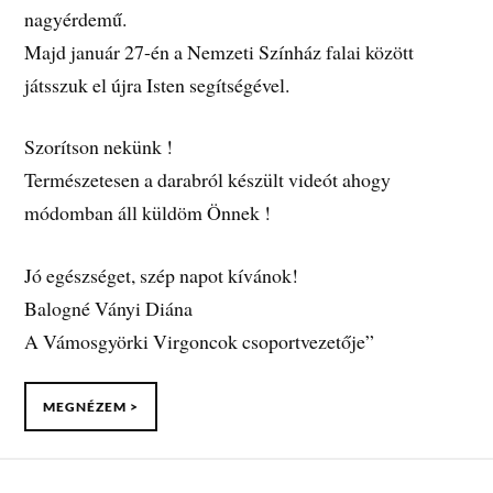
nagyérdemű.
Majd január 27-én a Nemzeti Színház falai között
játsszuk el újra Isten segítségével.
Szorítson nekünk !
Természetesen a darabról készült videót ahogy
módomban áll küldöm Önnek !
Jó egészséget, szép napot kívánok!
Balogné Ványi Diána
A Vámosgyörki Virgoncok csoportvezetője”
MEGNÉZEM >