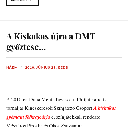
A Kiskakas újra a DMT
győztese…
HÁEM
2010. JÚNIUS 29. KEDD
A 2010-es Duna Menti Tavaszon fõdíjat kapott a
tornaljai Kincskeresõk Színjátszó Csoport
A kiskakas
gyémánt félkrajcárja
c. színjátékkal, rendezte:
Mészáros Piroska és Okos Zsuzsanna.