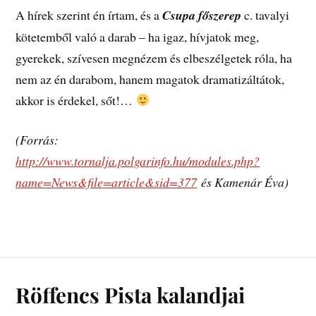
A hírek szerint én írtam, és a
Csupa főszerep
c. tavalyi
kötetemből való a darab – ha igaz, hívjatok meg,
gyerekek, szívesen megnézem és elbeszélgetek róla, ha
nem az én darabom, hanem magatok dramatizáltátok,
akkor is érdekel, sőt!…
(Forrás:
http://www.tornalja.polgarinfo.hu/modules.php?
name=News&file=article&sid=377
és Kamenár Éva)
Röffencs Pista kalandjai