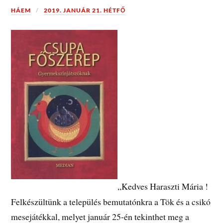
HÁEM
2019. JANUÁR 21. HÉTFŐ
„Kedves Haraszti Mária !
Felkészültünk a település bemutatónkra a Tök és a csikó
mesejátékkal, melyet január 25-én tekinthet meg a