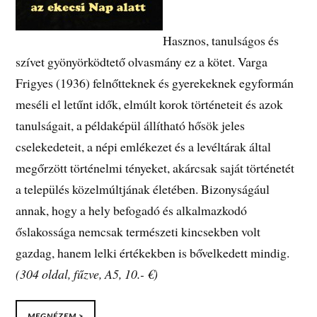
Hasznos, tanulságos és
szívet gyönyörködtető olvasmány ez a kötet. Varga
Frigyes (1936) felnőtteknek és gyerekeknek egyformán
meséli el letűnt idők, elmúlt korok történeteit és azok
tanulságait, a példaképül állítható hősök jeles
cselekedeteit, a népi emlékezet és a levéltárak által
megőrzött történelmi tényeket, akárcsak saját történetét
a település közelmúltjának életében. Bizonyságául
annak, hogy a hely befogadó és alkalmazkodó
őslakossága nemcsak természeti kincsekben volt
gazdag, hanem lelki értékekben is bővelkedett mindig.
(304 oldal, fűzve, A5, 10.- €)
MEGNÉZEM >