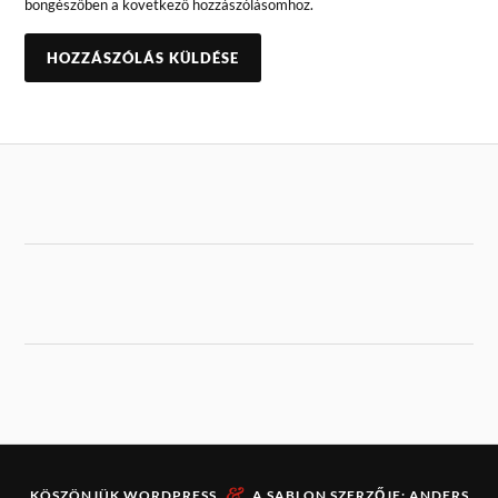
böngészőben a következő hozzászólásomhoz.
&
KÖSZÖNJÜK
WORDPRESS
A SABLON SZERZŐJE:
ANDERS