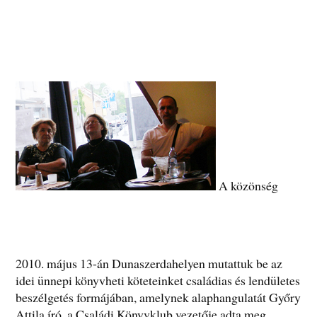
A közönség
2010. május 13-án Dunaszerdahelyen mutattuk be az
idei ünnepi könyvheti köteteinket családias és lendületes
beszélgetés formájában, amelynek alaphangulatát Győry
Attila író, a Családi Könyvklub vezetője adta meg.