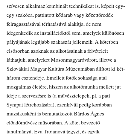
szívesen alkalmaz kombinált technikákat is, képeit egy-
egy szakóca, pattintott kődarab vagy kőzettöredék
felragasztásával térhatásúvá alakítja, de nem
idegenkedik az installációktól sem, amelyek különösen
pályájának legújabb szakaszát jellemzik. A kötetben
elsősorban azoknak az alkotásainak a felvételeit
láthatjuk, amelyeket Mosonmagyaróvárott, illetve a
Szlovákiai Magyar Kultúra Múzeumában állított ki két-
három esztendeje. Emellett fotók sokasága utal
mozgalmas életére, hiszen az alkotómunka mellett jut
ideje a szervezésre is (a művésztelepek, pl. a pati
Sympat létrehozására), ezenkívül pedig korábban
muzsikusként is bemutatkozott Bárdos Ágnes
előadóművész műsorában. A kötet bevezető
tanulmányát Eva Trojanová jegyzi, és egyik