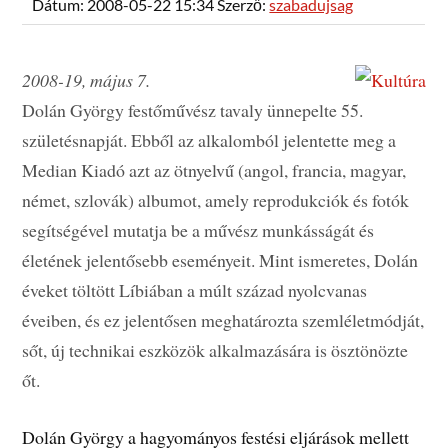
Dátum: 2008-05-22 15:34 Szerző:
szabadujsag
2008-19, május 7.
Dolán György festőművész tavaly ünnepelte 55.
születésnapját. Ebből az alkalomból jelentette meg a
Median Kiadó azt az ötnyelvű (angol, francia, magyar,
német, szlovák) albumot, amely reprodukciók és fotók
segítségével mutatja be a művész munkásságát és
életének jelentősebb eseményeit. Mint ismeretes, Dolán
éveket töltött Líbiában a múlt század nyolcvanas
éveiben, és ez jelentősen meghatározta szemléletmódját,
sőt, új technikai eszközök alkalmazására is ösztönözte
őt.
Dolán György a hagyományos festési eljárások mellett