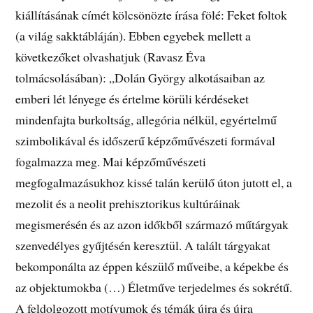
kiállításának címét kölcsönözte írása fölé: Feket foltok
(a világ sakktábláján). Ebben egyebek mellett a
következőket olvashatjuk (Ravasz Éva
tolmácsolásában): „Dolán György alkotásaiban az
emberi lét lényege és értelme körüli kérdéseket
mindenfajta burkoltság, allegória nélkül, egyértelmű
szimbolikával és időszerű képzőművészeti formával
fogalmazza meg. Mai képzőművészeti
megfogalmazásukhoz kissé talán kerülő úton jutott el, a
mezolit és a neolit prehisztorikus kultúráinak
megismerésén és az azon időkből származó műtárgyak
szenvedélyes gyűjtésén keresztül. A talált tárgyakat
bekomponálta az éppen készülő műveibe, a képekbe és
az objektumokba (…) Életműve terjedelmes és sokrétű.
A feldolgozott motívumok és témák újra és újra