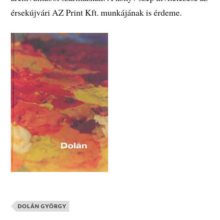
érsekújvári AZ Print Kft. munkájának is érdeme.
DOLÁN GYÖRGY