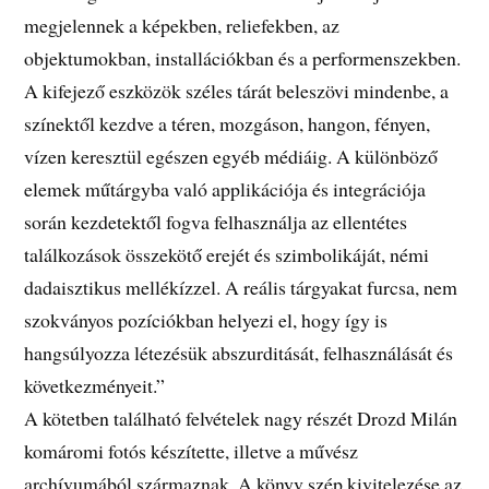
megjelennek a képekben, reliefekben, az
objektumokban, installációkban és a performenszekben.
A kifejező eszközök széles tárát beleszövi mindenbe, a
színektől kezdve a téren, mozgáson, hangon, fényen,
vízen keresztül egészen egyéb médiáig. A különböző
elemek műtárgyba való applikációja és integrációja
során kezdetektől fogva felhasználja az ellentétes
találkozások összekötő erejét és szimbolikáját, némi
dadaisztikus mellékízzel. A reális tárgyakat furcsa, nem
szokványos pozíciókban helyezi el, hogy így is
hangsúlyozza létezésük abszurditását, felhasználását és
következményeit.”
A kötetben található felvételek nagy részét Drozd Milán
komáromi fotós készítette, illetve a művész
archívumából származnak. A könyv szép kivitelezése az