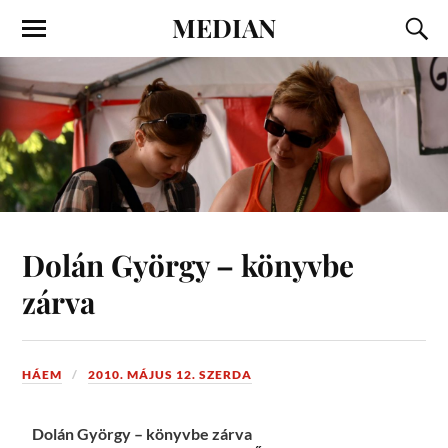
MEDIAN
Dolán György – könyvbe
zárva
HÁEM
2010. MÁJUS 12. SZERDA
Dolán György – könyvbe zárva