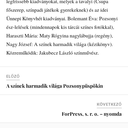
legfrissebb kiadványokat, melyek a tavalyi (Csupa
főszerep, színpadi játékok gyerekeknek) és az idei
Ünnepi Könyvhét kiadványai. Bolemant Éva: Pozsonyi
ész-lelések (mindennapok kis tárcái színes fotókkal),
Haraszti Mária: Maty Rógyina nagylábujja (regény),
Nagy József: A színek harmadik világa (kézikönyv).
Közreműködik: Jakubecz László színművész.
ELŐZŐ
A színek harmadik világa Pozsonypüspökin
KÖVETKEZŐ
ForPress, s. r. o. – nyomda