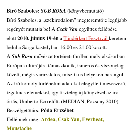
Bíró Szabolcs:
SUB ROSA
(könyvbemutató)
Bíró Szabolcs, a „székirodalom” megteremtője legújabb
regényét mutatja be! A
Csak Van
együttes fellépése
2010. június 19-én
előtt
a
Tündérkert Fesztivál
keretein
belül a Sárga kastélyban 16:00 és 21:00 között.
A
Sub Rosa
művészettörténeti thriller, mely elsősorban
Európa kultúrájára támaszkodik, ismerős és viszonylag
közeli, mégis varázslatos, misztikus helyeken barangol.
Az író komoly történelmi adatokat elegyített meseszerű,
izgalmas elemekkel, így tiszteleg új könyvével az író-
óriás, Umberto Eco előtt. (MEDIAN, Pozsony 2010)
Póda Erzsébet
Beszélgetőtárs:
Ardea, Csak Van, Everheat,
Fellépnek még:
Moustache