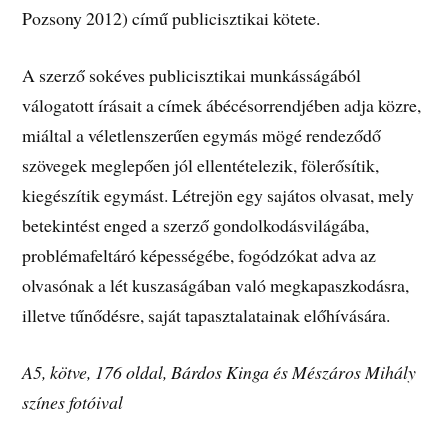
Pozsony 2012) című publicisztikai kötete.
A szerző sokéves publicisztikai munkásságából
válogatott írásait a címek ábécésorrendjében adja közre,
miáltal a véletlenszerűen egymás mögé rendeződő
szövegek meglepően jól ellentételezik, fölerősítik,
kiegészítik egymást. Létrejön egy sajátos olvasat, mely
betekintést enged a szerző gondolkodásvilágába,
problémafeltáró képességébe, fogódzókat adva az
olvasónak a lét kuszaságában való megkapaszkodásra,
illetve tűnődésre, saját tapasztalatainak előhívására.
A5, kötve, 176 oldal, Bárdos Kinga és Mészáros Mihály
színes fotóival