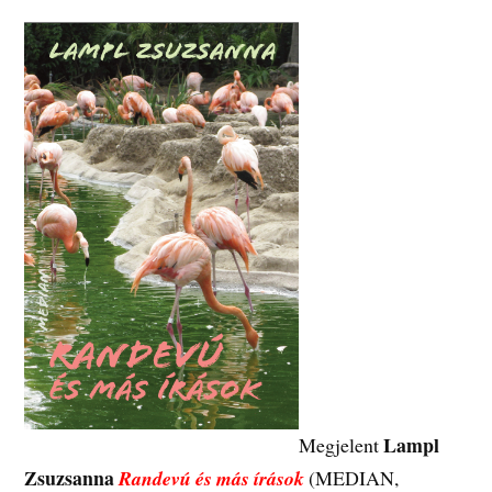
Lampl
Megjelent
Zsuzsanna
Randevú és más írások
(MEDIAN,