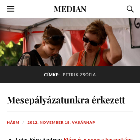
MEDIAN
CÍMKE:
PETRIK ZSÓFIA
Mesepályázatunkra érkezett
HÁEM
2012. NOVEMBER 18. VASÁRNAP
Lajos Sára Andrea:
Flóra és a gonosz boszorkány