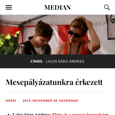
MEDIAN
CÍMKE:
LAJOS SÁRA ANDREA
Mesepályázatunkra érkezett
HÁEM
2012. NOVEMBER 18. VASÁRNAP
Lajos Sára Andrea:
Flóra és a gonosz boszorkány