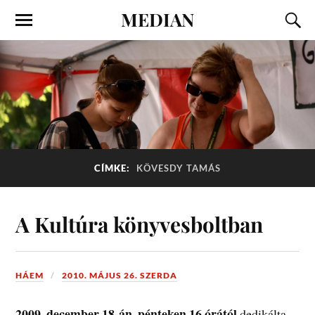
MEDIAN
CÍMKE:
KÖVESDY TAMÁS
A Kultúra könyvesboltban
HÁEM
2010. MÁJUS 26. SZERDA
2009. december 18-án, pénteken 16 órától
dedikálta