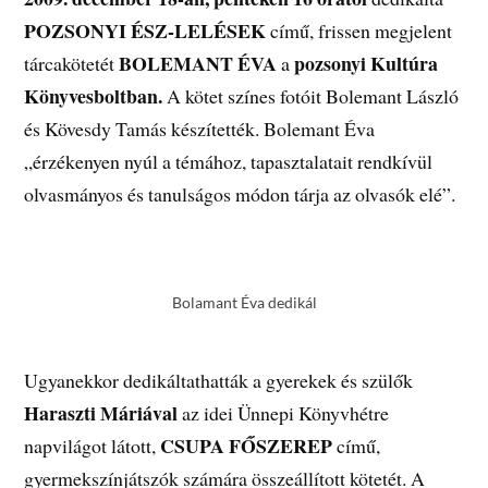
POZSONYI ÉSZ-LELÉSEK
című, frissen megjelent
BOLEMANT ÉVA
pozsonyi Kultúra
tárcakötetét
a
Könyvesboltban.
A kötet színes fotóit Bolemant László
és Kövesdy Tamás készítették. Bolemant Éva
„érzékenyen nyúl a témához, tapasztalatait rendkívül
olvasmányos és tanulságos módon tárja az olvasók elé”.
Bolamant Éva dedikál
Ugyanekkor dedikáltathatták a gyerekek és szülők
Haraszti Máriával
az idei Ünnepi Könyvhétre
CSUPA FŐSZEREP
napvilágot látott,
című,
gyermekszínjátszók számára összeállított kötetét. A