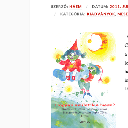
SZERZŐ:
HÁEM
DÁTUM:
2011. J
KATEGÓRIA:
KIADVÁNYOK
,
MESE
H
C
l
h
i
k