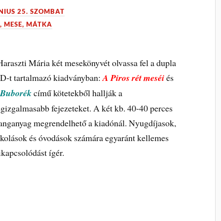
ÚNIUS 25. SZOMBAT
, MESE, MÁTKA
araszti Mária két mesekönyvét olvassa fel a dupla
D-t tartalmazó kiadványban:
A Piros rét meséi
és
a
Buborék
című kötetekből hallják a
egizgalmasabb fejezeteket. A két kb. 40-40 perces
anganyag megrendelhető a kiadónál. Nyugdíjasok,
skolások és óvodások számára egyaránt kellemes
ikapcsolódást ígér.