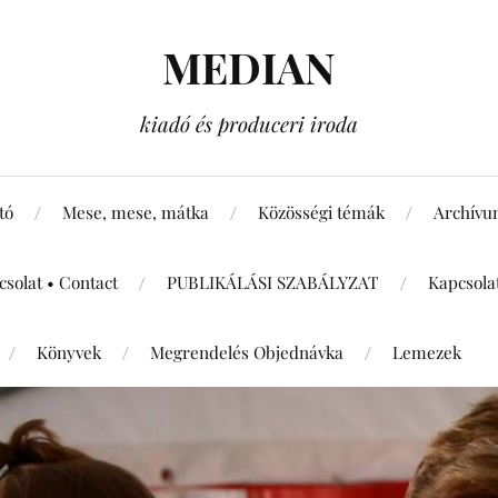
MEDIAN
kiadó és produceri iroda
tó
Mese, mese, mátka
Közösségi témák
Archív
csolat • Contact
PUBLIKÁLÁSI SZABÁLYZAT
Kapcsola
Könyvek
Megrendelés Objednávka
Lemezek