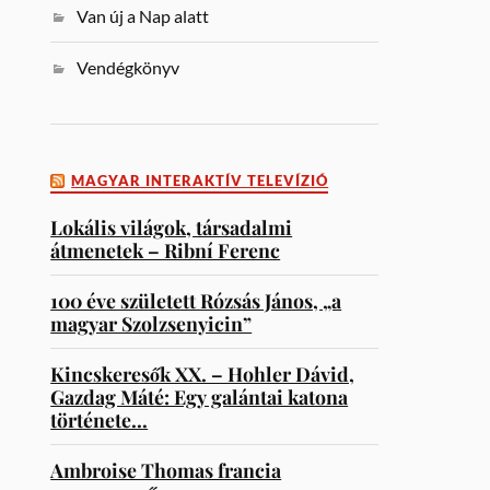
Van új a Nap alatt
Vendégkönyv
MAGYAR INTERAKTÍV TELEVÍZIÓ
Lokális világok, társadalmi
átmenetek – Ribní Ferenc
100 éve született Rózsás János, „a
magyar Szolzsenyicin”
Kincskeresők XX. – Hohler Dávid,
Gazdag Máté: Egy galántai katona
története…
Ambroise Thomas francia