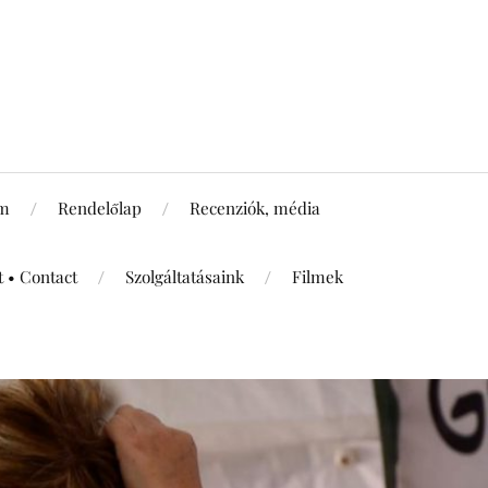
um
Rendelőlap
Recenziók, média
t • Contact
Szolgáltatásaink
Filmek