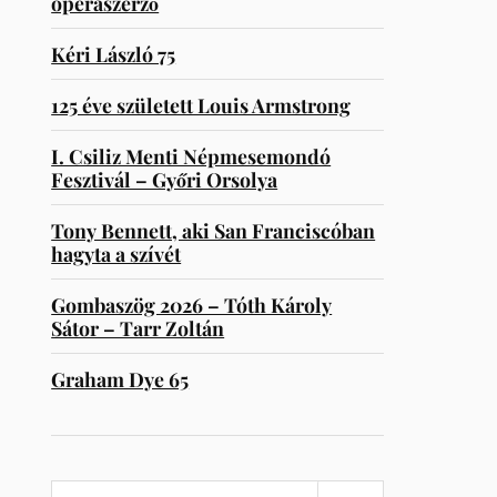
operaszerző
Kéri László 75
125 éve született Louis Armstrong
I. Csiliz Menti Népmesemondó
Fesztivál – Győri Orsolya
Tony Bennett, aki San Franciscóban
hagyta a szívét
Gombaszög 2026 – Tóth Károly
Sátor – Tarr Zoltán
Graham Dye 65