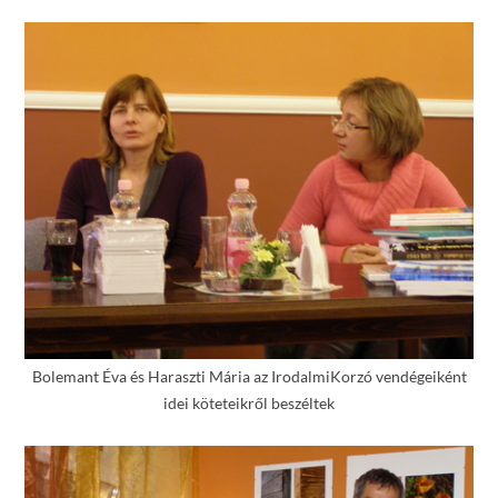
Bolemant Éva és Haraszti Mária az IrodalmiKorzó vendégeiként
idei köteteikről beszéltek