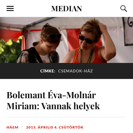
MEDIAN
CÍMKE:
CSEMADOK-HÁZ
Bolemant Éva-Molnár
Miriam: Vannak helyek
HÁEM
2013. ÁPRILIS 4. CSÜTÖRTÖK