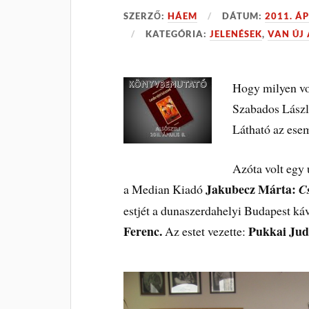
SZERZŐ:
HÁEM
DÁTUM:
2011. ÁP
KATEGÓRIA:
JELENÉSEK
,
VAN ÚJ 
Hogy milyen vo
Szabados László
Látható az ese
Azóta volt egy 
Jakubecz Márta:
a Median Kiadó
C
estjét a dunaszerdahelyi Budapest káv
Ferenc.
Pukkai Judi
Az estet vezette: