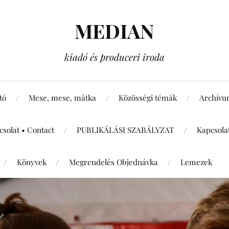
MEDIAN
kiadó és produceri iroda
tó
Mese, mese, mátka
Közösségi témák
Archív
csolat • Contact
PUBLIKÁLÁSI SZABÁLYZAT
Kapcsola
Könyvek
Megrendelés Objednávka
Lemezek