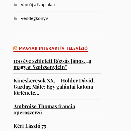
Van új a Nap alatt
Vendégkönyv
MAGYAR INTERAKTÍV TELEVÍZIÓ
100 éve született Rózsás János, „a
magyar Szolzsenyicin”
Kincskeresők XX. – Hohler Dávid,
Gazdag Máté: Egy galántai katona
története…
Ambroise Thomas francia
operaszerző
Kéri László 75