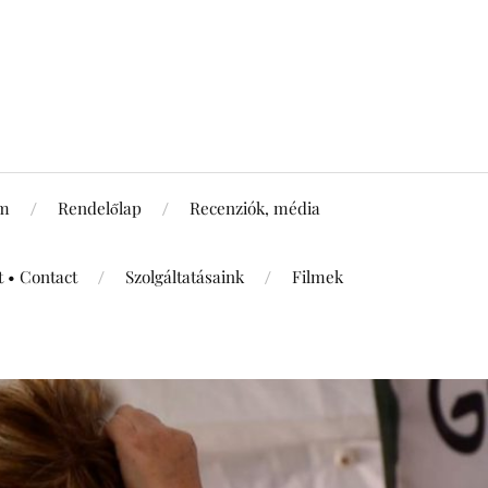
um
Rendelőlap
Recenziók, média
t • Contact
Szolgáltatásaink
Filmek