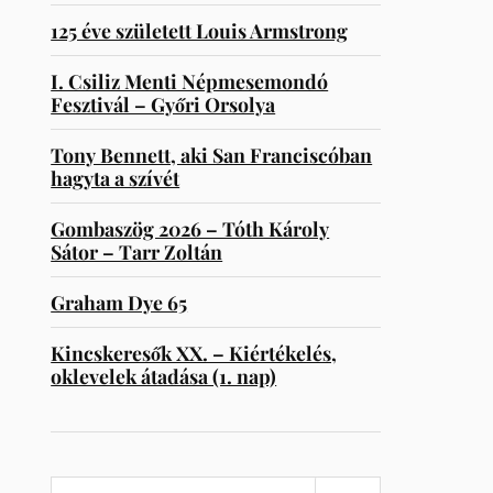
125 éve született Louis Armstrong
I. Csiliz Menti Népmesemondó
Fesztivál – Győri Orsolya
Tony Bennett, aki San Franciscóban
hagyta a szívét
Gombaszög 2026 – Tóth Károly
Sátor – Tarr Zoltán
Graham Dye 65
Kincskeresők XX. – Kiértékelés,
oklevelek átadása (1. nap)