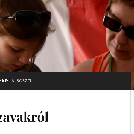
MKE:
ALSÓSZELI
zavakról