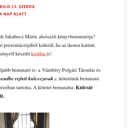
RILIS 13. SZERDA
A NAP ALATT
lt Jakubecz Márta alsószeli könyvbemutatója?
 prezentációjából kiderül, ha az ikonra kattint.
ményről készült
kisfilm
is!
újabb bemutató is: a Vámbéry Polgári Társulás és
sendbe rejtett kulcsszavak
c. kötetének bemutató
Kulcsár
ézóban tartotta. A kötetet bemutatta:
t.