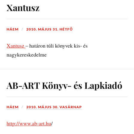
Xantusz
HÁEM
2010. MÁJUS 31. HÉTFŐ
Xantusz
– határon túli könyvek kis- és
nagykereskedelme
AB-ART Könyv- és Lapkiadó
HÁEM
2010. MÁJUS 30. VASÁRNAP
http://
www.ab-art.hu
/