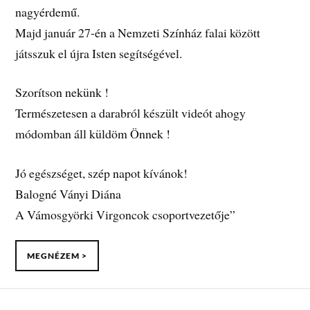
nagyérdemű.
Majd január 27-én a Nemzeti Színház falai között
játsszuk el újra Isten segítségével.
Szorítson nekünk !
Természetesen a darabról készült videót ahogy
módomban áll küldöm Önnek !
Jó egészséget, szép napot kívánok!
Balogné Ványi Diána
A Vámosgyörki Virgoncok csoportvezetője”
MEGNÉZEM >