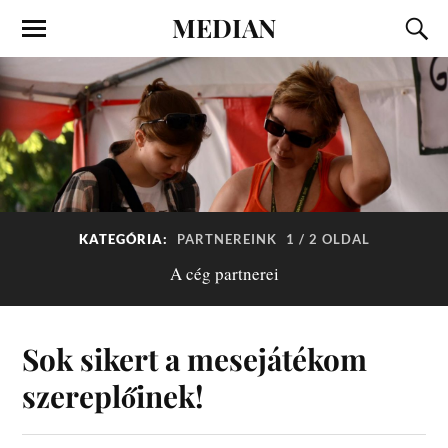
MEDIAN
KATEGÓRIA:
PARTNEREINK
1 / 2 OLDAL
A cég partnerei
Sok sikert a mesejátékom
szereplőinek!