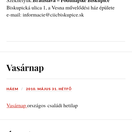
Bratislava – Podunajské Biskupice
Székhelyük:
Biskupická ulica 1, a Vesna művelődési ház épülete
e-mail: informacie@ciicbiskupice.sk
Vasárnap
HÁEM
2010. MÁJUS 31. HÉTFŐ
Vasárnap
országos családi hetilap