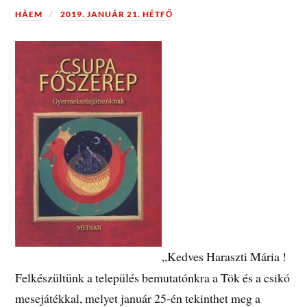
HÁEM
2019. JANUÁR 21. HÉTFŐ
„Kedves Haraszti Mária !
Felkészültünk a település bemutatónkra a Tök és a csikó
mesejátékkal, melyet január 25-én tekinthet meg a