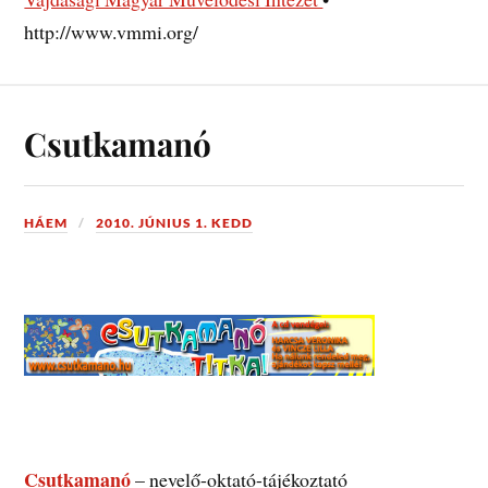
http://www.vmmi.org/
Csutkamanó
HÁEM
2010. JÚNIUS 1. KEDD
Csutkamanó
– nevelő-oktató-tájékoztató