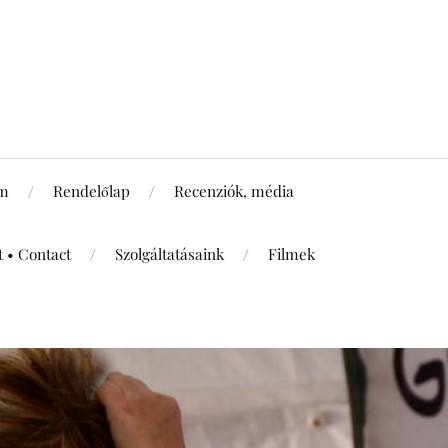
um
Rendelőlap
Recenziók, média
t • Contact
Szolgáltatásaink
Filmek