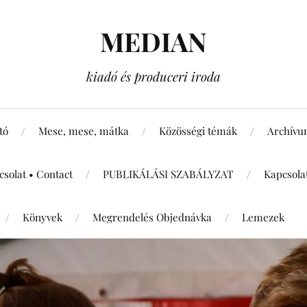
MEDIAN
kiadó és produceri iroda
tó
Mese, mese, mátka
Közösségi témák
Archív
csolat • Contact
PUBLIKÁLÁSI SZABÁLYZAT
Kapcsola
Könyvek
Megrendelés Objednávka
Lemezek