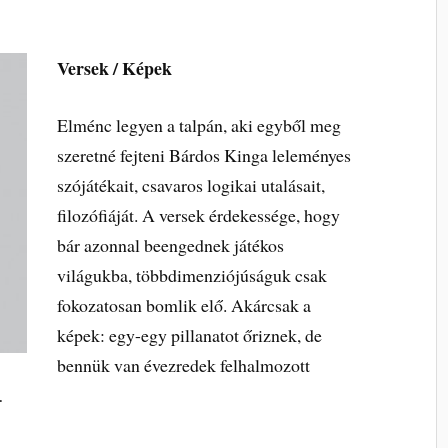
Versek / Képek
Elménc legyen a talpán, aki egyből meg
szeretné fejteni Bárdos Kinga leleményes
szójátékait, csavaros logikai utalásait,
filozófiáját. A versek érdekessége, hogy
bár azonnal beengednek játékos
világukba, többdimenziójúságuk csak
fokozatosan bomlik elő. Akárcsak a
képek: egy-egy pillanatot őriznek, de
bennük van évezredek felhalmozott
…