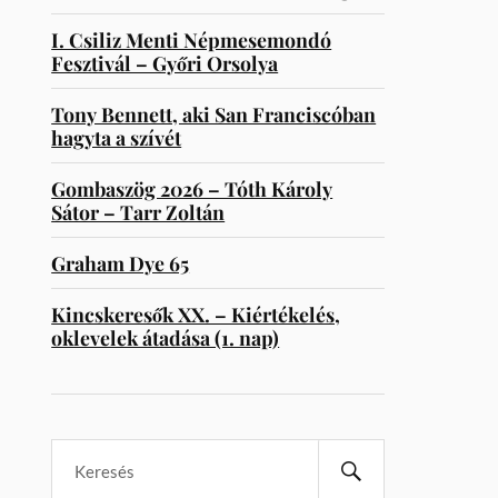
I. Csiliz Menti Népmesemondó
Fesztivál – Győri Orsolya
Tony Bennett, aki San Franciscóban
hagyta a szívét
Gombaszög 2026 – Tóth Károly
Sátor – Tarr Zoltán
Graham Dye 65
Kincskeresők XX. – Kiértékelés,
oklevelek átadása (1. nap)