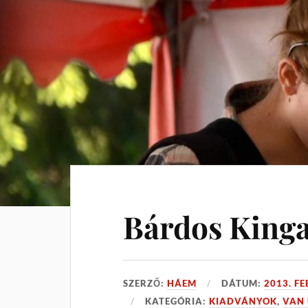
Bárdos Kinga
SZERZŐ:
HÁEM
DÁTUM:
2013. F
KATEGÓRIA:
KIADVÁNYOK
,
VAN 