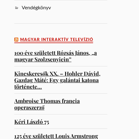
Vendégkönyv
MAGYAR INTERAKTÍV TELEVÍZIÓ
100 éve született Rózsás János, „a
magyar Szolzsenyicin”
Kincskeresők XX. – Hohler Dávid,
Gazdag Máté: Egy galántai katona
története…
Ambroise Thomas francia
operaszerző
Kéri László 75
125 éve született Louis Armstrong