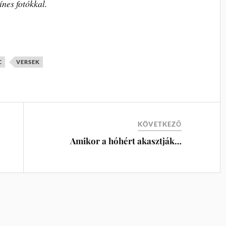
ínes fotókkal.
C
VERSEK
KÖVETKEZŐ
Amikor a hóhért akasztják…