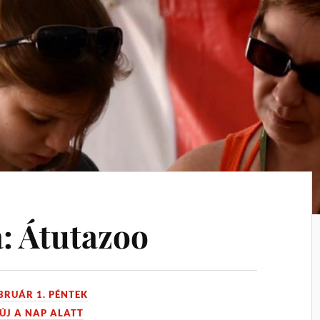
: Átutazoo
EBRUÁR 1. PÉNTEK
ÚJ A NAP ALATT