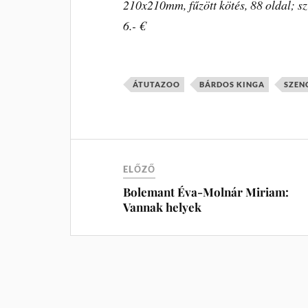
210x210mm, fűzött kötés, 88 oldal; sz
6.- €
ÁTUTAZOO
BÁRDOS KINGA
SZEN
ELŐZŐ
Bolemant Éva-Molnár Miriam:
Vannak helyek