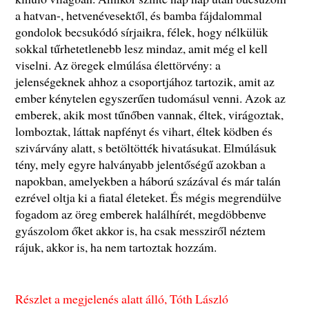
a hatvan-, hetvenévesektől, és bamba fájdalommal
gondolok becsukódó sírjaikra, félek, hogy nélkülük
sokkal tűrhetetlenebb lesz mindaz, amit még el kell
viselni. Az öregek elmúlása élettörvény: a
jelenségeknek ahhoz a csoportjához tartozik, amit az
ember kénytelen egyszerűen tudomásul venni. Azok az
emberek, akik most tűnőben vannak, éltek, virágoztak,
lomboztak, láttak napfényt és vihart, éltek ködben és
szivárvány alatt, s betöltötték hivatásukat. Elmúlásuk
tény, mely egyre halványabb jelentőségű azokban a
napokban, amelyekben a háború százával és már talán
ezrével oltja ki a fiatal életeket. És mégis megrendülve
fogadom az öreg emberek halálhírét, megdöbbenve
gyászolom őket akkor is, ha csak messziről néztem
rájuk, akkor is, ha nem tartoztak hozzám.
Részlet a megjelenés alatt álló, Tóth László