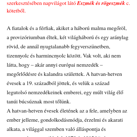
szerkesztésében napvilágot látó
Eszmék és rögeszmék
c.
kötetből.
A fiatalok és a férfiak, akiket a háború malma megőröl,
a provizóriumban éltek, két világháború és egy aránylag
rövid, de annál nyugtalanabb fegyverszünetben,
tizennyolc és harmincnyolc között. Vak volt, aki nem
látta, hogy – akár annyi európai nemzedék –
megőrlődésre és kalandra születtek. A hatvan-hetven
évesek a 19. századból jöttek, és velük a század
legutolsó nemzedékeinek emberei, egy múlt világ élő
tanúi búcsúznak most tőlünk.
A hatvan-hetven évesek életének az a fele, amelyben az
ember jelleme, gondolkodásmódja, érzelmi és akarati
alkata, a világgal szemben való álláspontja és