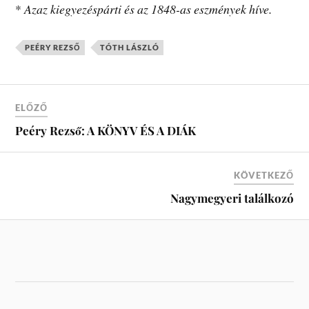
*
Azaz kiegyezéspárti és az 1848-as eszmények híve.
PEÉRY REZSŐ
TÓTH LÁSZLÓ
ELŐZŐ
Peéry Rezső: A KÖNYV ÉS A DIÁK
KÖVETKEZŐ
Nagymegyeri találkozó