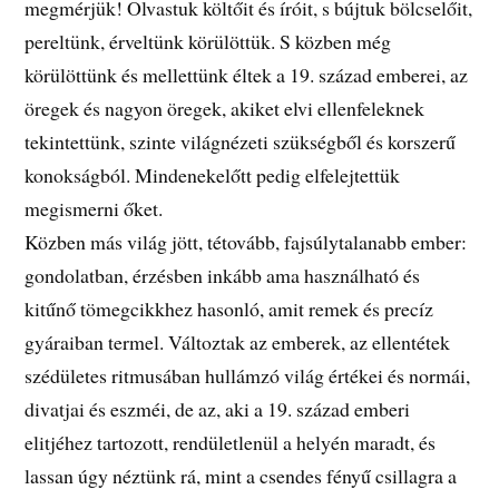
megmérjük! Olvastuk költőit és íróit, s bújtuk bölcselőit,
pereltünk, érveltünk körülöttük. S közben még
körülöttünk és mellettünk éltek a 19. század emberei, az
öregek és nagyon öregek, akiket elvi ellenfeleknek
tekintettünk, szinte világnézeti szükségből és korszerű
konokságból. Mindenekelőtt pedig elfelejtettük
megismerni őket.
Közben más világ jött, tétovább, fajsúlytalanabb ember:
gondolatban, érzésben inkább ama használható és
kitűnő tömegcikkhez hasonló, amit remek és precíz
gyáraiban termel. Változtak az emberek, az ellentétek
szédületes ritmusában hullámzó világ értékei és normái,
divatjai és eszméi, de az, aki a 19. század emberi
elitjéhez tartozott, rendületlenül a helyén maradt, és
lassan úgy néztünk rá, mint a csendes fényű csillagra a