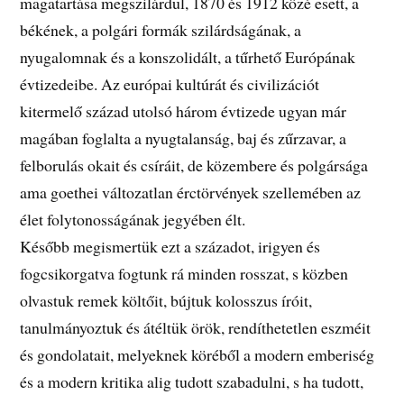
magatartása megszilárdul, 1870 és 1912 közé esett, a
békének, a polgári formák szilárdságának, a
nyugalomnak és a konszolidált, a tűrhető Európának
évtizedeibe. Az európai kultúrát és civilizációt
kitermelő század utolsó három évtizede ugyan már
magában foglalta a nyugtalanság, baj és zűrzavar, a
felborulás okait és csíráit, de közembere és polgársága
ama goethei változatlan érctörvények szellemében az
élet folytonosságának jegyében élt.
Később megismertük ezt a századot, irigyen és
fogcsikorgatva fogtunk rá minden rosszat, s közben
olvastuk remek költőit, bújtuk kolosszus íróit,
tanulmányoztuk és átéltük örök, rendíthetetlen eszméit
és gondolatait, melyeknek köréből a modern emberiség
és a modern kritika alig tudott szabadulni, s ha tudott,