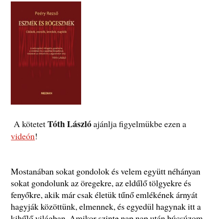
Tóth László
A kötetet
ajánlja figyelmükbe ezen a
videón
!
Mostanában sokat gondolok és velem együtt néhányan
sokat gondolunk az öregekre, az eldűlő tölgyekre és
fenyőkre, akik már csak életük tűnő emlékének árnyát
hagyják közöttünk, elmennek, és egyedül hagynak itt a
kihűlő világban. Amikor szinte nap nap után búcsúzom