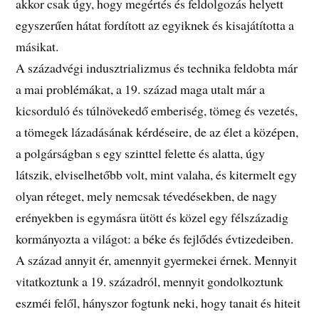
akkor csak úgy, hogy megértés és feldolgozás helyett
egyszerűen hátat fordított az egyiknek és kisajátította a
másikat.
A századvégi indusztrializmus és technika feldobta már
a mai problémákat, a 19. század maga utalt már a
kicsorduló és túlnövekedő emberiség, tömeg és vezetés,
a tömegek lázadásának kérdéseire, de az élet a középen,
a polgárságban s egy szinttel felette és alatta, úgy
látszik, elviselhetőbb volt, mint valaha, és kitermelt egy
olyan réteget, mely nemcsak tévedésekben, de nagy
erényekben is egymásra ütött és közel egy félszázadig
kormányozta a világot: a béke és fejlődés évtizedeiben.
A század annyit ér, amennyit gyermekei érnek. Mennyit
vitatkoztunk a 19. századról, mennyit gondolkoztunk
eszméi felől, hányszor fogtunk neki, hogy tanait és hiteit