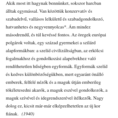
Akik most itt hagynak bennünket, sokszor harcban
álltak egymással. Van közöttük konzervatív és
szabadelvű, vallásos lelkületű és szabadgondolkozó,
hatvanhetes és negyvennyolcas*. Ám mindez
másodrendű, és túl kevéssé fontos. Az öregek európai
polgárok voltak, egy század gyermekei a szilárd
alapformákban: a szelíd civilizáltságban, az erkölcsi
fogalmakhoz és gondolkozási alapelvekhez való
rendíthetetlen hűségben egyformák. Egyformák szelíd
és kedves különbözőségükben, mert egyaránt önálló
emberek, felfelé nézők és a maguk útján emberileg
tökéletesedni akarók, a maguk eszével gondolkozók, a
maguk szívével és idegrendszerével ítélkezők. Nagy
dolog ez, kicsit már-már elképzelhetetlen az új kor
fiának.
(1940)