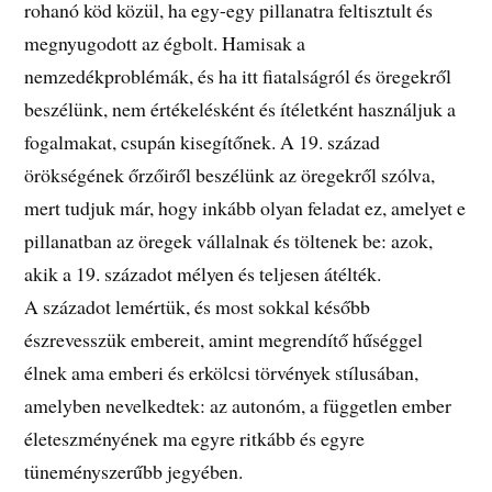
rohanó köd közül, ha egy-egy pillanatra feltisztult és
megnyugodott az égbolt. Hamisak a
nemzedékproblémák, és ha itt fiatalságról és öregekről
beszélünk, nem értékelésként és ítéletként használjuk a
fogalmakat, csupán kisegítőnek. A 19. század
örökségének őrzőiről beszélünk az öregekről szólva,
mert tudjuk már, hogy inkább olyan feladat ez, amelyet e
pillanatban az öregek vállalnak és töltenek be: azok,
akik a 19. századot mélyen és teljesen átélték.
A századot lemértük, és most sokkal később
észrevesszük embereit, amint megrendítő hűséggel
élnek ama emberi és erkölcsi törvények stílusában,
amelyben nevelkedtek: az autonóm, a független ember
életeszményének ma egyre ritkább és egyre
tüneményszerűbb jegyében.