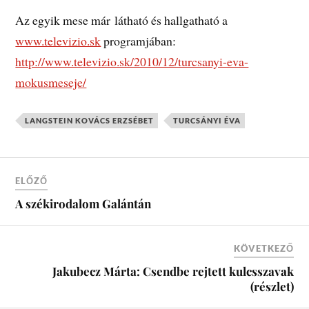
Az egyik mese már látható és hallgatható a
www.televizio.sk
programjában:
http://www.televizio.sk/2010/12/turcsanyi-eva-
mokusmeseje/
LANGSTEIN KOVÁCS ERZSÉBET
TURCSÁNYI ÉVA
ELŐZŐ
A székirodalom Galántán
KÖVETKEZŐ
Jakubecz Márta: Csendbe rejtett kulcsszavak
(részlet)