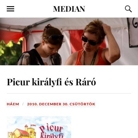
MEDIAN
Picur királyfi és Ráró
HÁEM
2010. DECEMBER 30. CSÜTÖRTÖK