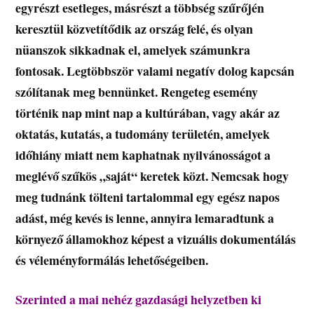
egyrészt esetleges, másrészt a többség szűrőjén
keresztül közvetítődik az ország felé, és olyan
nüanszok sikkadnak el, amelyek számunkra
fontosak. Legtöbbször valami negatív dolog kapcsán
szólítanak meg bennünket. Rengeteg esemény
történik nap mint nap a kultúrában, vagy akár az
oktatás, kutatás, a tudomány területén, amelyek
időhiány miatt nem kaphatnak nyilvánosságot a
meglévő szűkös „saját“ keretek közt. Nemcsak hogy
meg tudnánk tölteni tartalommal egy egész napos
adást, még kevés is lenne, annyira lemaradtunk a
környező államokhoz képest a vizuális dokumentálás
és véleményformálás lehetőségeiben.
Szerinted a mai nehéz gazdasági helyzetben ki