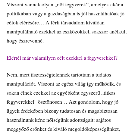
Viszont vannak olyan „női fegyverek“, amelyek akár a
politikában vagy a gazdaságban is jól használhatóak jó
célok elérésére… A férfi társadalom kiválóan
manipulálható ezekkel az eszközökkel, sokszor anélkül,
hogy észrevenné.
Elértél már valamilyen célt ezekkel a fegyverekkel?
Nem, mert tisztességtelennek tartottam a tudatos
manipulációt. Viszont az egész világ így működik, és
sokan élnek ezekkel az egyébként egyszerű „titkos
fegyverekkel“ ösztönösen… Azt gondolom, hogy jó
ügyek érdekében bizony tudatosan és magabiztosan
használnunk kéne nőiségünk adottságait: sajátos
meggyőző erőnket és kiváló megoldóképességünket,