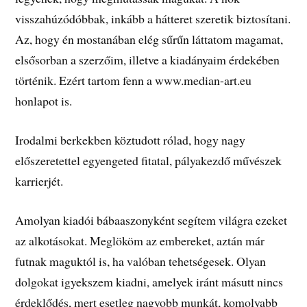
visszahúzódóbbak, inkább a hátteret szeretik biztosítani.
Az, hogy én mostanában elég sűrűn láttatom magamat,
elsősorban a szerzőim, illetve a kiadányaim érdekében
történik. Ezért tartom fenn a www.median-art.eu
honlapot is.
Irodalmi berkekben köztudott rólad, hogy nagy
előszeretettel egyengeted fitatal, pályakezdő művészek
karrierjét.
Amolyan kiadói bábaaszonyként segítem világra ezeket
az alkotásokat. Meglököm az embereket, aztán már
futnak maguktól is, ha valóban tehetségesek. Olyan
dolgokat igyekszem kiadni, amelyek iránt másutt nincs
érdeklődés, mert esetleg nagyobb munkát, komolyabb