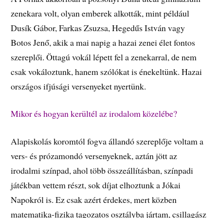
zenekara volt, olyan emberek alkották, mint például
Dusík Gábor, Farkas Zsuzsa, Hegedűs István vagy
Botos Jenő, akik a mai napig a hazai zenei élet fontos
szereplői. Öttagú vokál lépett fel a zenekarral, de nem
csak vokáloztunk, hanem szólókat is énekeltünk. Hazai
országos ifjúsági versenyeket nyertünk.
Mikor és hogyan kerültél az irodalom közelébe?
Alapiskolás koromtól fogva állandó szereplője voltam a
vers- és prózamondó versenyeknek, aztán jött az
irodalmi színpad, ahol több összeállításban, színpadi
játékban vettem részt, sok díjat elhoztunk a Jókai
Napokról is. Ez csak azért érdekes, mert közben
matematika-fizika tagozatos osztályba jártam, csillagász