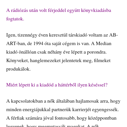
A rádiózás után volt férjeddel együtt könyvkiadásba
fogtatok.
Igen, tizennégy éven keresztül társkiadó voltam az AB-
ART-ban, de 1994 óta saját cégem is van. A Median
kiadó önállóan csak néhány éve lépett a porondra.
Könyveket, hanglemezeket jelentetek meg, filmeket
produkálok.
Miért lépett ki a kiadód a háttérből ilyen késéssel?
A kapcsolatokban a nők általában hajlamosak arra, hogy
minden energiájukkal partnerük karrierjét egyengessék.
A férfiak számára jóval fontosabb, hogy középpontban
legyenek, hogy megmutassák magukat. A nők