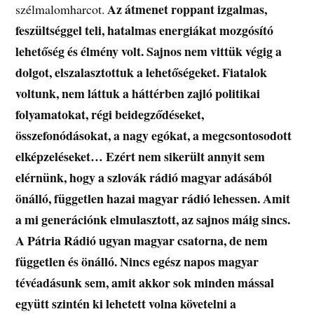
Az átmenet roppant izgalmas,
szélmalomharcot.
feszültséggel teli, hatalmas energiákat mozgósító
lehetőség és élmény volt. Sajnos nem vittük végig a
dolgot, elszalasztottuk a lehetőségeket. Fiatalok
voltunk, nem láttuk a háttérben zajló politikai
folyamatokat, régi beidegződéseket,
összefonódásokat, a nagy egókat, a megcsontosodott
elképzeléseket… Ezért nem sikerült annyit sem
elérnünk, hogy a szlovák rádió magyar adásából
önálló, független hazai magyar rádió lehessen. Amit
a mi generációnk elmulasztott, az sajnos máig sincs.
A Pátria Rádió ugyan magyar csatorna, de nem
független és önálló. Nincs egész napos magyar
tévéadásunk sem, amit akkor sok minden mással
együtt szintén ki lehetett volna követelni a