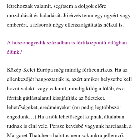
létrehozzak valamit, segítsem a dolgok előre
mozdulását és haladását. Jó érzés tenni egy ügyért vagy
emberért, a felsorolt négy ellenszolgáltatás nélkül is.
A huszonegyedik században is férfiközpontú világban
élünk?
Közép-Kelet Európa még mindig férficentrikus. Ha az
ellenkezőjét hangoztatják is, azért amikor helyzetbe kell
hozni valakit vagy valamit, mindig kilóg a lóláb, és a
férfiak gátlástalanul kisajátítják az ötleteket,
lehetőségeket, eredményeket (mi pedig legtöbbször
engedünk…) Ha a nők lehetőséget kapnak, általában
tudnak is élni vele. Persze kevésbé vagyunk harciasak, a
Margaret Thatcher-i habitus nem sokunkra jellemző.