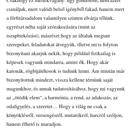
Csakhogy ez mellékvágány: úgy gondolom, nem azért
csináljuk, mert valódi belső igényből fakad, hanem mert
a férfitársadalom valamilyen szinten elvárja tőlünk,
egyrészt néha saját szórakozására (mint az
iszapbirkózást), másrészt hogy az általuk megunt
szerepeket, feladatokat átvegyük, illetve mi is folyton
bizonyítani akarjuk nekik, hogy például fizikailag is
képesek vagyunk mindarra, amire ők. Hogy akár
katonák, rögbijátékosok is tudunk lenni. Ám miután már
bizonyítottuk mindezt, vissza kellene térnünk saját
magunkhoz, és annak tudatosításához, hogy mi vagyunk
az „ötödik elem“, a harmónia, a rend, az adakozás, az
odafigyelés, a szeretet… Hogy a világ ne csak a
könyöklésről, versengésről, mutatókról, harcról szóljon,
hanem élhető is maradjon.