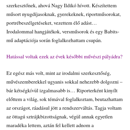
szerkesztőnek, ahová Nagy Ildikó hívott. Készítettem
műsort nyugdíjasoknak, gyerekeknek, riportműsorokat,
portrébeszélgetéseket, vezettem élő adást…
Irodalommal hangjátékok, versműsorok és egy Babits-
mű adaptációja során foglalkozhattam csupán.
Hatással voltak ezek az évek későbbi művészi pályádra?
Ez egész más volt, mint az irodalmi szerkesztőség,
művészemberekkel ugyanis sokkal nehezebb dolgozni –
bár kétségkívül izgalmasabb is… Riporterként kinyílt
előttem a világ, sok témával foglalkoztam, beutazhattam
az országot, ráadásul jött a rendszerváltás. Tagja voltam
az öttagú sztrájkbizottságnak, végül annak egyetlen
maradéka lettem, aztán fel kellett adnom a