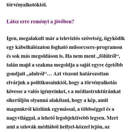
törvényalkotóktól.
Látsz erre reményt a jövőben?
Igen, megalakult már a televiziós szövetség, ügyködik
egy kábelhálózaton fogható műsorcsere-programon
és sok más megoldáson is. Ha nem ment „fölülről“,
talán majd a szakma megoldja a saját egyre égetőbb
gondjait „alulról“… Azt viszont határozottan
elvárjuk a politikusainktól, hogy a törvényalkotás
kövesse a valós igényeinket, s a médiastruktúránkat
sikerüljön olyanná alakítani, hogy a kép, amit
magunkról közlünk egymással, a többséggel és a
nagyvilággal, a lehető legobjektívebb legyen. Mert
ami a szlovák médiából hellyel-közzel lejön, az