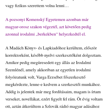
vagy fizikus szerettem volna lenni…
A pozsonyi Komenský Egyetemen azonban már
magyar-orosz szakon végeztél, azt követően pedig
azonnal irodalmi „berkekben“ helyezkedtél el.
A Madách Könyv- és Lapkiadóhoz kerültem, először
korrektorként, később nyelvi szerkesztőként dolgoztam.
Amikor pedig megüresedett egy állás az Irodalmi
Szemlénél, amely akkoriban az egyetlen irodalmi
folyóiratunk volt, Varga Erzsébet főszerkesztő
megkérdezte, lenne-e kedvem a szerkesztői munkához.
Addig is jelentek már meg fordításaim, magam is írtam
verseket, novellákat, ezért figyelt fel rám. Öt évig voltam
ott, aztán átkerültem a Szlovák rádió magyar adásához