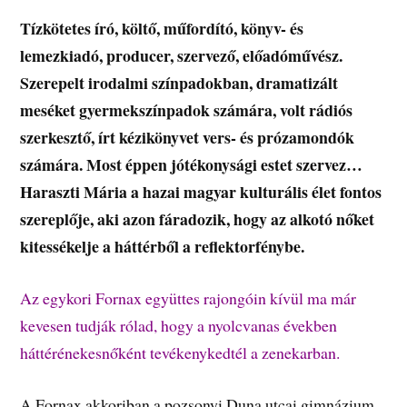
Tízkötetes író, költő, műfordító, könyv- és
lemezkiadó, producer, szervező, előadóművész.
Szerepelt irodalmi színpadokban, dramatizált
meséket gyermekszínpadok számára, volt rádiós
szerkesztő, írt kézikönyvet vers- és prózamondók
számára. Most éppen jótékonysági estet szervez…
Haraszti Mária a hazai magyar kulturális élet fontos
szereplője, aki azon fáradozik, hogy az alkotó nőket
kitessékelje a háttérből a reflektorfénybe.
Az egykori Fornax együttes rajongóin kívül ma már
kevesen tudják rólad, hogy a nyolcvanas években
háttérénekesnőként tevékenykedtél a zenekarban.
A Fornax akkoriban a pozsonyi Duna utcai gimnázium