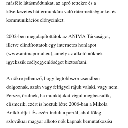
másféle látásmódunkat, az apró tettekre és a
következetes háttérmunkára való rátermettségünket és
kommunikációs előnyeinket.
2002-ben megalapítottátok az ANIMA Társaságot,
illetve elindítottatok egy internetes honlapot
(www.animaportal.eu), amely az alkotó nőknek
igyekszik esélyegyenlőséget biztosítani.
A nőkre jellemző, hogy legtöbbször csendben
dolgoznak, aztán vagy felfigyel rájuk valaki, vagy nem.
Persze, örülnek, ha munkájukat végül megbecsülik,
elismerik, ezért is hoztuk létre 2006-ban a Mikola
Anikó-díjat. És ezért indult a portál, ahol főleg
szlovákiai magyar alkotó nők kapnak bemutatkozási