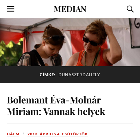
MEDIAN
CÍMKE:
DUNASZERDAHELY
Bolemant Éva-Molnár
Miriam: Vannak helyek
HÁEM
2013. ÁPRILIS 4. CSÜTÖRTÖK