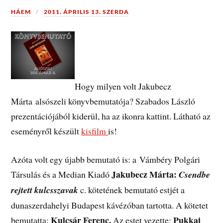
HÁEM
2011. ÁPRILIS 13. SZERDA
Hogy milyen volt Jakubecz
Márta alsószeli könyvbemutatója? Szabados László
prezentációjából kiderül, ha az ikonra kattint. Látható az
eseményről készült
kisfilm
is!
Azóta volt egy újabb bemutató is: a Vámbéry Polgári
Jakubecz Márta:
Társulás és a Median Kiadó
Csendbe
rejtett kulcsszavak
c. kötetének bemutató estjét a
dunaszerdahelyi Budapest kávézóban tartotta. A kötetet
Kulcsár Ferenc.
Pukkai
bemutatta:
Az estet vezette: