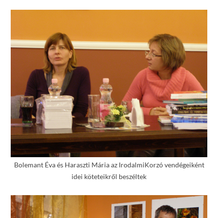
Bolemant Éva és Haraszti Mária az IrodalmiKorzó vendégeiként
idei köteteikről beszéltek